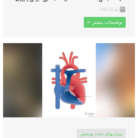
دی 21, 1401
توضیحات بیشتر ->
بیماریهای تحت پوشش