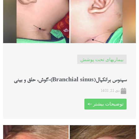
بیماریهای تحت پوشش
سینوس برانکیال(Branchial sinus)-گوش، حلق و بینی
دی 21, 1401
توضیحات بیشتر ->