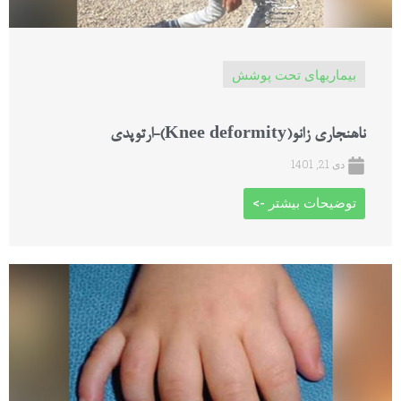
بیماریهای تحت پوشش
ناهنجاری زانو(Knee deformity)-ارتوپدی
دی 21, 1401
توضیحات بیشتر ->