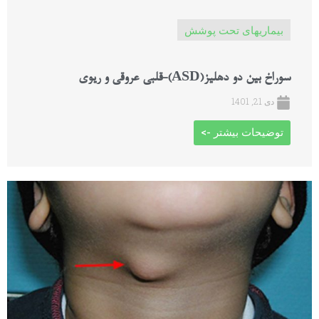
بیماریهای تحت پوشش
سوراخ بين دو دهليز(ASD)-قلبی عروقی و ریوی
دی 21, 1401
توضیحات بیشتر ->