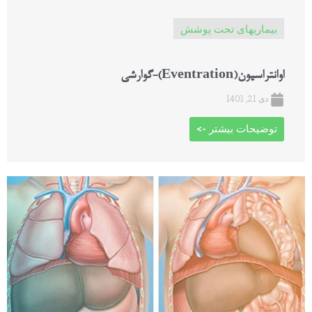
بیماریهای تحت پوشش
اوانتراسیون(Eventration)-گوارشی
دی 21, 1401
توضیحات بیشتر ->