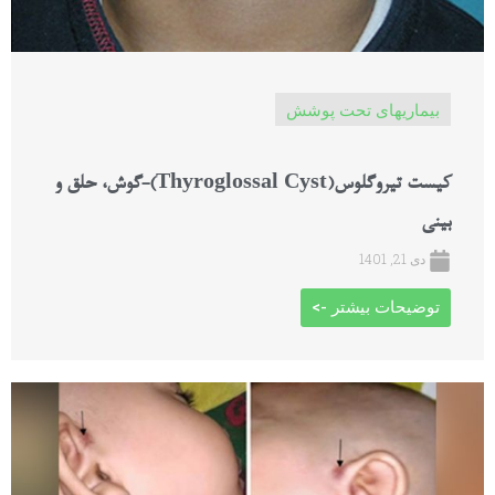
بیماریهای تحت پوشش
کیست تیروگلوس(Thyroglossal Cyst)-گوش، حلق و
بینی
دی 21, 1401
توضیحات بیشتر ->