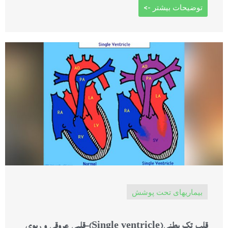
توضیحات بیشتر ->
بیماریهای تحت پوشش
قلب تک بطنی(Single ventricle)-قلبی عروقی و ریوی