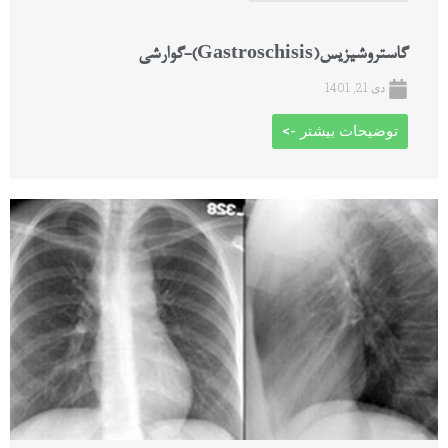
گاستروشیزیس(Gastroschisis)-گوارشی
دی 21, 1401
توضیحات بیشتر ->