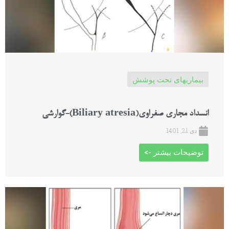
بیماریهای تحت پوشش
انسداد مجاری صفراوی(Biliary atresia)-گوارشی
دی 21, 1401
توضیحات بیشتر ->