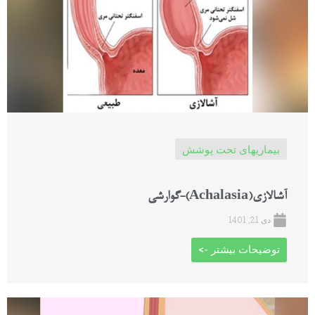
بیماریهای تحت پوشش
آشالازی(Achalasia)-گوارشی
دی 21, 1401
توضیحات بیشتر ->