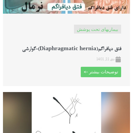
بیماریهای تحت پوشش
فتق دیافراگم(Diaphragmatic hernia)-گوارشی
دی 21, 1401
توضیحات بیشتر ->