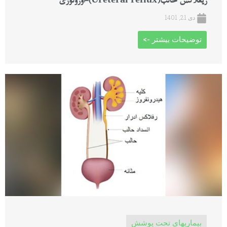
ریفلاکس حالب(Ureteral reflux)-اورولوژی
دی 21, 1401
توضیحات بیشتر ->
بیماریهای تحت پوشش