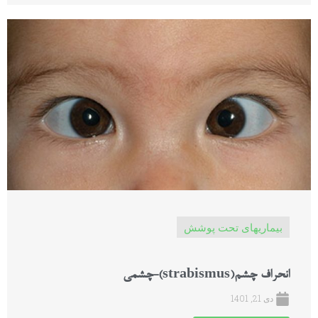
بیماریهای تحت پوشش
انحراف چشم(strabismus)-چشمی
دی 21, 1401