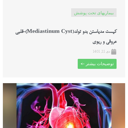
بیماریهای تحت پوشش
کیست مدیاستن بدو تولد(Mediastinum Cyst)-قلبی
عروقی و ریوی
دی 21, 1401
توضیحات بیشتر ->