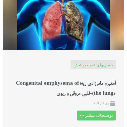
بیماریهای تحت پوشش
آمفيزم مادرزادی ریه(Congenital emphysema of
the lungs)-قلبی عروقی و ریوی
دی 21, 1401
توضیحات بیشتر ->