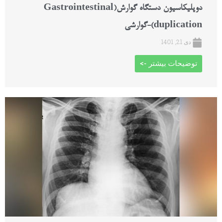
دوپلیکاسیون دستگاه گوارش(Gastrointestinal
duplication)-گوارشی
دی 21, 1401
توضیحات بیشتر ->