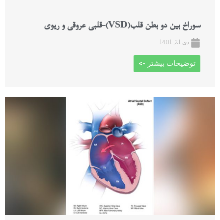
سوراخ بین دو بطن قلب(VSD)-قلبی عروقی و ریوی
دی 21, 1401
توضیحات بیشتر ->