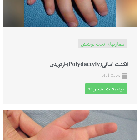
بیماریهای تحت پوشش
انگشت اضافی(Polydactyly)-ارتوپدی
دی 21, 1401
توضیحات بیشتر ->