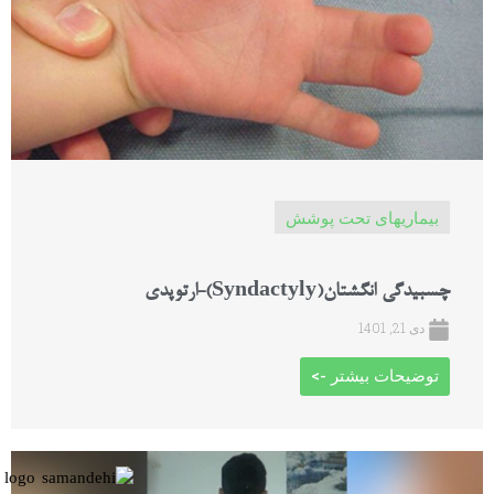
بیماریهای تحت پوشش
چسبیدگی انگشتان(Syndactyly)-ارتوپدی
دی 21, 1401
توضیحات بیشتر ->