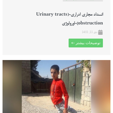
انسداد مجاری ادراری-(Urinary tracts
obstruction)-اورولوژی
دی 21, 1401
توضیحات بیشتر ->