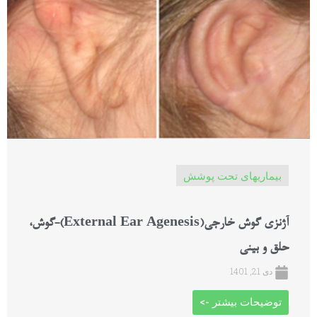
بیماریهای تحت پوشش
آژنزی گوش خارجی(External Ear Agenesis)-گوش،
حلق و بینی
دی 21, 1401
توضیحات بیشتر ->