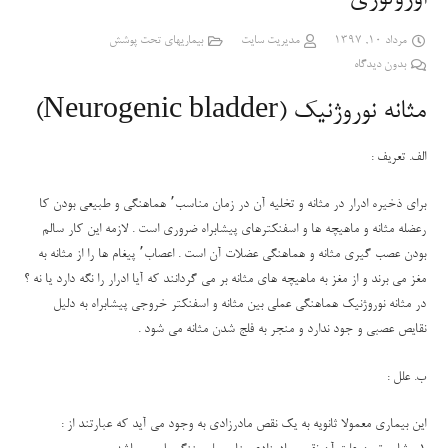
مرداد 10, 1397
مدیریت سایت
بیماریهای تحت پوشش
بدون دیدگاه
مثانه نوروژنیک (Neurogenic bladder)
الف. تعریف :
برای ذخیره ادرار در مثانه و تخلیه آن در زمان مناسب٬ هماهنگی و طبیعی بودن کا
رعضله مثانه و ماهیچه ها و اسفنکترهای پیشابراه ضروری است . لازمه این کار سالم
بودن عصب گیری مثانه و هماهنگی عضلات آن است . اعصاب٬ پیغام ها را از مثانه به
مغز می برند و از مغز به ماهیچه های مثانه بر می گردانند که آیا ادرار را نگه دارد یا نه ؟
در مثانه نوروژنیک هماهنگی عملی بین مثانه و اسفنکتر خروجی پیشابراه به دلیل
نقایص عصبی و جود ندارد و منجر به فلج شدن مثانه می شود .
ب. علل :
این بیماری معمولا ثانویه به یک نقص مادرزادی به وجود می آید که عبارتند از :