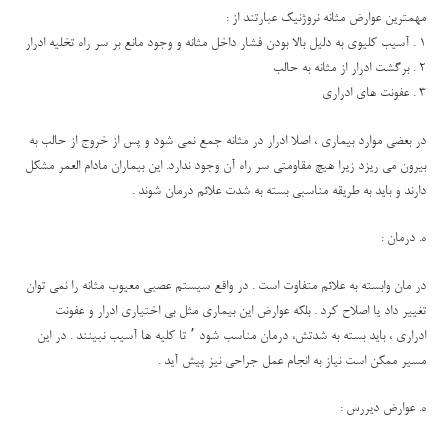
مهمترین عوارض مثانه نروژنیک عبارتند از :
1 . آسیب کلیوی به دلیل بالا بودن فشار داخل مثانه و وجود مانع بر سر راه تخلیه ادرار
2 . برگشت ادرار از مثانه به حالب
3 . عفونت های ادراری
در بعضی موارد بیماری ، اصلا ادرار در مثانه جمع نمی شود و پس از خروج از حالب به
بیرون می ریزد زیرا هیچ مقاومتی سر راه آن وجود ندارد. این بیماران مادام العمر مشکل
دارند و باید به طریقه مناسبی بسته به شدت علائم درمان شوند .
ه. درمان :
در مان وابسته به علائم متفاوت است . در واقع سیستم عصبی معیوب مثانه را نمی توان
تغییر داد یا اصلاح کرد . بلکه عوارض این بیماری مثل بی اختیاری ادرار و عفونت
ادراری ، باید بسته به شدتش، درمان مناسب شود ٬ تا کلیه ها آسیب نبینند . در این
مسیر ممکن است نیاز به انجام عمل جراحی نیز پیش آید .
ه. عوارض دیررس :