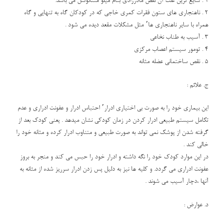
1 . شایع ترین علت آن نقص مادرزادی بنام میلو مننگوسل می باشد.
2 . ناهنجاری های ستون فقرات کمری خاجی که در کودکان گاه به تنهایی و گاه
همراه با سایر ناهنجاری ها٬ مثل مشکلات مقعد دیده می شود .
3 . آسیب به طناب نخاعی
4 . تومور سیستم اعصاب مرکزی
5 . نقص ساختمانی عضله مثانه
ج. علائم :
این بیماری خود را به صورت بی اختیاری ادرار٬ احتباس ادرار و عفونت ادراری و عدم
تکامل سیستم طبیعی ادرار کردن در زمان کودکی نشان میدهد . یعنی کودک بعد از
گرفته شدن از پوشک نمی تواند به صورت طبیعی و متناوب ادرار کرده و مثانه خود را
خالی کند .
در این موارد کودک خود را نگه داشته و ادرار خود را حبس می کند و منجر به بروز
عفونت ادراری می گردد. و کلیه ها نیز به دلیل پس زدن ادرار سرریز شده از مثانه به
آنها ،دچار آسیب می شوند .
د. عوارض :