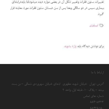
تغییرات ستون فقرات وتغییر شکل آن در بعضی موارد دیده میشود.لذا بایددرابتدای
بیماری سپس در دو سالگی وبعدا پس از سن دبستان ستون فقرات مورد معاینه قرار
گیرد.
اورولوژی
برای نوشتن دیدگاه باید
وارد بشوید
.
ارتباط با ما
آدرس: تهران- خیابان شهید مطهری- ابتدای خیابان سهروردی شمالی – بن بست
بیشه – پلاک 10، طبقه اول، واحد 2
شماره های تماس
۸۸۴۱۵۳۳۴
۸۸۴۳۸۱۸۰