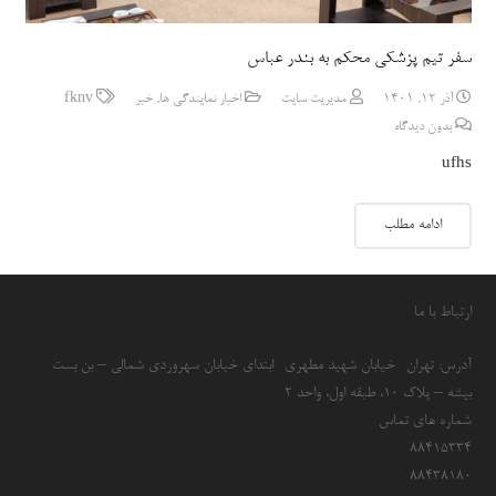
سفر تیم پزشکی محکم به بندر عباس
آذر 12, 1401
مدیریت سایت
اخبار نمایندگی ها
,
خبر
fknv
بدون دیدگاه
ufhs
ادامه مطلب
ارتباط با ما
آدرس: تهران- خیابان شهید مطهری- ابتدای خیابان سهروردی شمالی – بن بست
بیشه – پلاک 10، طبقه اول، واحد 2
شماره های تماس
۸۸۴۱۵۳۳۴
۸۸۴۳۸۱۸۰