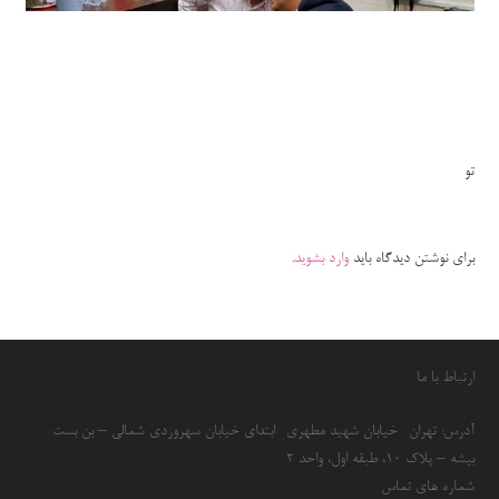
تو
برای نوشتن دیدگاه باید
وارد بشوید
.
ارتباط با ما
آدرس: تهران- خیابان شهید مطهری- ابتدای خیابان سهروردی شمالی – بن بست
بیشه – پلاک 10، طبقه اول، واحد 2
شماره های تماس