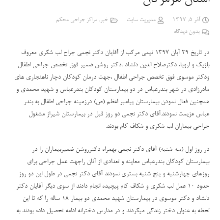
آذر 5, 1397
مدیریت سایت
خبر
,
مراکز جراحی محکم
بدون دیدگاه
در تاریخ 29 آبان 1397 تیمی مرکب از آقایان دکتر نجمی جراح لب شکری معروف
بلژیک و اروپا، دکترصلاح الدین دلشاد ،دکتر روشن ضمیر فوق تخصص جراحی اطفال
ودکتر موسوی فوق تخصص جراحی اطفال ،جهت درمان کودکان دچار ناهنجاری های
مادرزادی در شهر بندرعباس در دو بیمارستان کودکان بندرعباس و شهید محمدی و
همچنین فعال نمودن بیمارستان پیامبر اعظم (ص) درزمینه جراحی اطفال به بندر
عباس عزیمت نمودند.آقای دکتر نجمی دو روز قبل در بیمارستان شیراز مشغول
جراحی بیماران لب شکری و شکاف کام بودند.
در روز اول (سه شنبه) آقای دکتر نجمی بهمراه دکترروشن ضمیربیماران را در
بیمارستان کودکان بندرعباس معاینه و تعدادی از آنان راجهت عمل جراحی برای
روزهای چهارشنبه و پنج شنبه بستری نمودند آقای دکتر نجمی در طول این دو روز
حدود 10 عمل لب شکری و شکاف کام پیچیده انجام دادند از سوی دیگر آقایان دکتر
دلشاد و دکتر موسوی در بیمارستان شهید محمدی دو بیمار 18 ساله را که تا این
لحظه به عنوان دختر زندگی میکردند و در مدارس دخترانه ادامه تحصیل داده بودند به