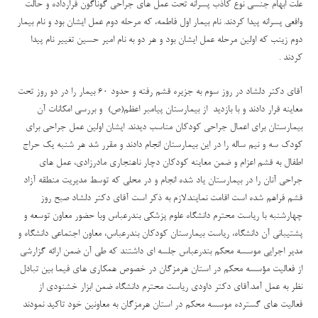
علت ابهام جنسی نوع کاذب پسرانه تحت عمل های جراحی گوناگون قرارداده و حالت
واقعی پسرانه پیدا کردند. نام بیمار اول فاطمه، که مرحله دوم عمل ایشان بود و نام بیمار
دوم زینب که اولین مرحله عمل ایشان بود و هر دو به نام امیر حسین تغییر نام پیدا
کردند .
آقای دکتر دلشاد در روز سوم به جزیره قشم رفته و حدود 60 بیمار را در دو روز تحت
معاینه قرار دادند و با بازدید از بیمارستان پیامبر اعظم(ص) و بررسی امکانات آن
بیمارستان برای اعمال جراحی کودکان مناسب دیدند. ایشان اولین عمل جراحی برای
کودک سه و نیم ساله را در این بیمارستان انجام دادند و مقرر شد هر شنبه یک حراج
اطفال به قشم اعزام و ضمن معاینه کودکان دچار ناهنجاری مادرزادی، عمل های
جراحی آنان را در بیمارستان یاد شده انجام و در محلی که توسط مدیریت منطقه آزاد
قشم فراهم شده است اقامت نمایند.لازم به ذکر است آقای دکتر دلشاد صبح روز
چهارشنبه با ریاست محترم دانشگاه علوم پزشکی بندرعباس وبا حضور معاون توسعه و
پشتیبانی آن دانشگاه، ریاست بیمارستان کودکان بندرعباس، معاون اجتماعی دانشگاه و
مدیر اجرایی موسسه محکم بندرعباس جلسه ای داشتند که طی آن ضمن ارائه گزارشی
از فعالیت مؤسسه محکم در استان هرمزگان در خصوص همکاری های فیما بین تبادل
نظر به عمل آمد.آقای دکتر داودی ریاست محترم دانشگاه ضمن ابزار خشنودی از
فعالیت های گسترده موسسه محکم در استان هرمزگان به معاونین خود تاکید نمودند