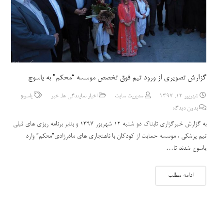
گزارش تصویری از ورود تیم فوق تخصص موسسه “محکم” به یاسوج
شهریور 13, 1397
مدیریت سایت
اخبار نمایندگی ها
,
خبر
یاسوج
بدون دیدگاه
به گزارش خبرگزاری تابناک دو شنبه 12 شهریور 1397 و بنابر برنامه ریزی های قبلی
تیم پزشکی ، موسسه حمایت از کودکان با ناهنجاری های مادرزادی”محکم” وارد
یاسوج شدند تا…
ادامه مطلب