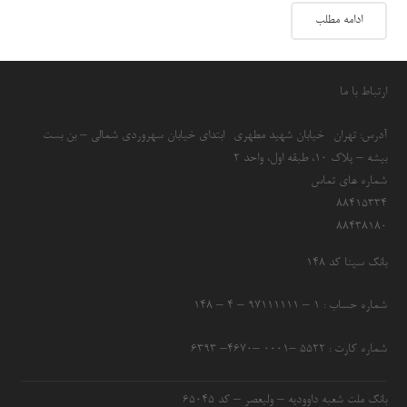
ادامه مطلب
ارتباط با ما
آدرس: تهران- خیابان شهید مطهری- ابتدای خیابان سهروردی شمالی – بن بست
بیشه – پلاک 10، طبقه اول، واحد 2
شماره های تماس
۸۸۴۱۵۳۳۴
۸۸۴۳۸۱۸۰
بانک سینا کد ۱۴۸
شماره حساب : ۱ – ۹۷۱۱۱۱۱۱ – ۴ – ۱۴۸
شماره کارت : ۵۵۲۲ –۰۰۰۱ –۴۶۷۰– ۶۳۹۳
بانک ملت شعبه داوودیه – ولیعصر – کد ۶۵۰۴۵