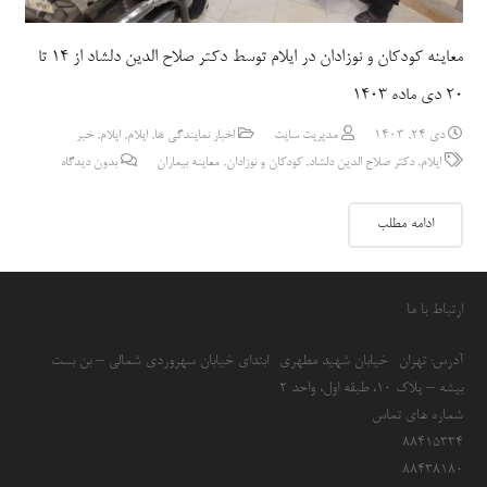
معاینه کودکان و نوزادان در ایلام توسط دکتر صلاح الدین دلشاد از 14 تا
20 دی ماده 1403
دی 24, 1403
مدیریت سایت
اخبار نمایندگی ها
,
ایلام
,
ایلام
,
خبر
ایلام
,
دکتر صلاح الدین دلشاد
,
کودکان و نوزادان
,
معاینه بیماران
بدون دیدگاه
ادامه مطلب
ارتباط با ما
آدرس: تهران- خیابان شهید مطهری- ابتدای خیابان سهروردی شمالی – بن بست
بیشه – پلاک 10، طبقه اول، واحد 2
شماره های تماس
۸۸۴۱۵۳۳۴
۸۸۴۳۸۱۸۰