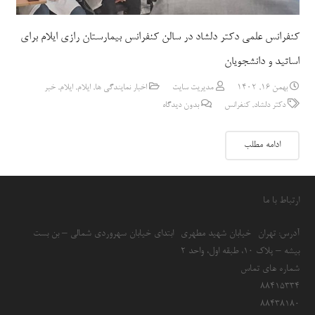
کنفرانس علمی دکتر دلشاد در سالن کنفرانس بیمارستان رازی ایلام برای
اساتید و دانشجویان
بهمن 16, 1402
مدیریت سایت
اخبار نمایندگی ها
,
ایلام
,
ایلام
,
خبر
دکتر دلشاد
,
کنفرانس
بدون دیدگاه
ادامه مطلب
ارتباط با ما
آدرس: تهران- خیابان شهید مطهری- ابتدای خیابان سهروردی شمالی – بن بست
بیشه – پلاک 10، طبقه اول، واحد 2
شماره های تماس
۸۸۴۱۵۳۳۴
۸۸۴۳۸۱۸۰