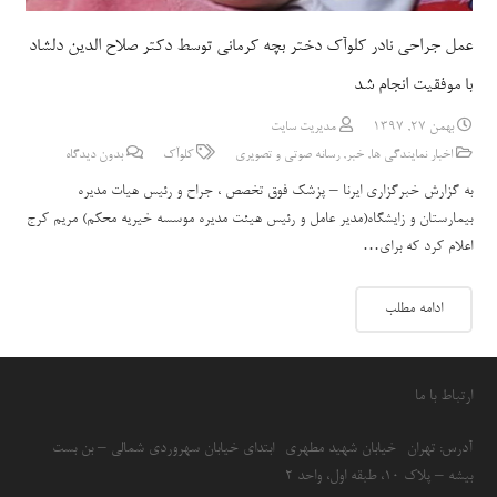
عمل جراحی نادر کلوآک دختر بچه کرمانی توسط دکتر صلاح الدین دلشاد
با موفقیت انجام شد
بهمن 27, 1397
مدیریت سایت
اخبار نمایندگی ها
,
خبر
,
رسانه صوتی و تصویری
کلوآک
بدون دیدگاه
به گزارش خبرگزاری ایرنا – پزشک فوق تخصص ، جراح و رئیس هیات مدیره
بیمارستان و زایشگاه(مدیر عامل و رئیس هیئت مدیره موسسه خیریه محکم) مریم کرج
اعلام کرد که برای…
ادامه مطلب
ارتباط با ما
آدرس: تهران- خیابان شهید مطهری- ابتدای خیابان سهروردی شمالی – بن بست
بیشه – پلاک 10، طبقه اول، واحد 2