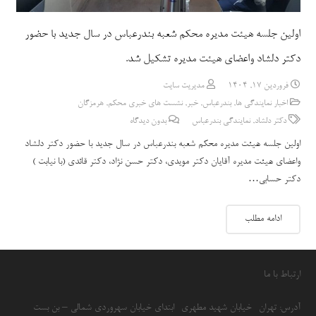
اولین جلسه هیئت مدیره محکم شعبه بندرعباس در سال جدید با حضور
دکتر دلشاد واعضای هیئت مدیره تشکیل شد.
فروردین 17, 1404
مدیریت سایت
اخبار نمایندگی ها
,
بندرعباس
,
خبر
,
نشست های خبری محکم
,
هرمزگان
دکتر دلشاد
,
نمایندگی بندرعباس
بدون دیدگاه
اولین جلسه هیئت مدیره محکم شعبه بندرعباس در سال جدید با حضور دکتر دلشاد
واعضای هیئت مدیره آقایان دکتر مویدی، دکتر حسن نژاد، دکتر قائدی (با نیابت )
دکتر حسابی…
ادامه مطلب
ارتباط با ما
آدرس: تهران- خیابان شهید مطهری- ابتدای خیابان سهروردی شمالی – بن بست