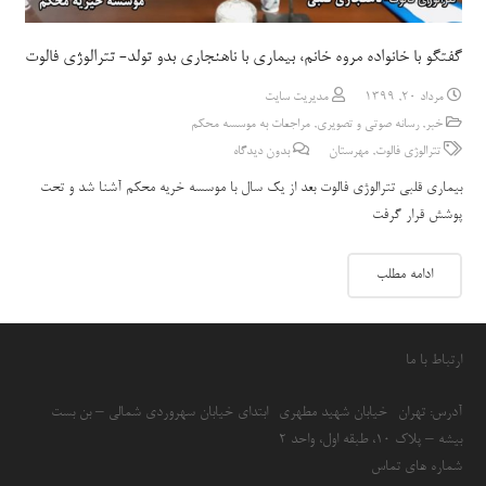
گفتگو با خانواده مروه خانم، بیماری با ناهنجاری بدو تولد- تترالوژی فالوت
مرداد 20, 1399
مدیریت سایت
خبر
,
رسانه صوتی و تصویری
,
مراجعات به موسسه محکم
تترالوژی فالوت
,
مهرستان
بدون دیدگاه
بیماری قلبی تترالوژی فالوت بعد از یک سال با موسسه خریه محکم آشنا شد و تحت
پوشش قرار گرفت
ادامه مطلب
ارتباط با ما
آدرس: تهران- خیابان شهید مطهری- ابتدای خیابان سهروردی شمالی – بن بست
بیشه – پلاک 10، طبقه اول، واحد 2
شماره های تماس