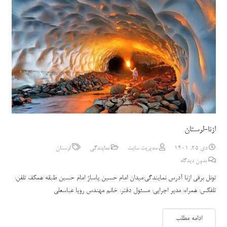
ازنا-لرستان
دی 25, 1401
مدیریت سایت
نمایندگی
لرستان
بدون دیدگاه
تونل برفی ازنا آدرس نمایندگی:میدان امام حسین پاساژ امام حسین طبقه همکف تلفن:
تلفکس: همراه: مدیر اجرایی: مسئول دفتر: خانم مهندس رویا عباسعلی
ادامه مطلب