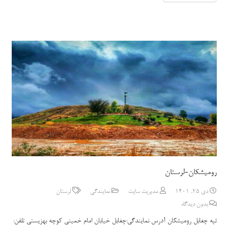
رومیشکان-لرستان
دی 25, 1401
مدیریت سایت
نمایندگی
لرستان
بدون دیدگاه
تپه چغابل رومیشکان آدرس نمایندگی:چغابل خیابان امام خمینی کوچه بهزیستی تلفن: