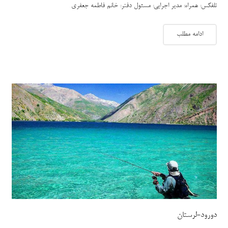
تلفکس: همراه: مدیر اجرایی: مسئول دفتر: خانم فاطمه جعفری
ادامه مطلب
دورود-لرستان