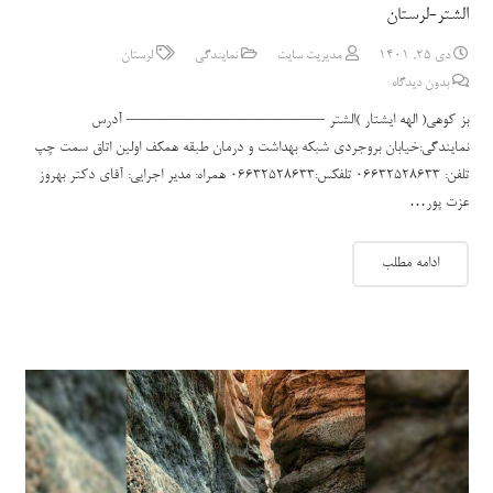
الشتر-لرستان
دی 25, 1401
مدیریت سایت
نمایندگی
لرستان
بدون دیدگاه
بز کوهی( الهه ایشتار )الشتر ———————————— آدرس
نمایندگی:خیابان بروجردی شبکه بهداشت و درمان طبقه همکف اولین اتاق سمت چپ
تلفن: 06632528633 تلفکس:06632528633 همراه: مدیر اجرایی: آقای دکتر بهروز
عزت پور…
ادامه مطلب