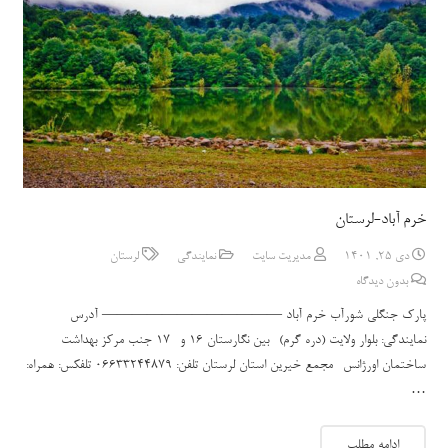
خرم آباد-لرستان
دی 25, 1401
مدیریت سایت
نمایندگی
لرستان
بدون دیدگاه
پارک جنگلی شورآب خرم آباد ———————————— آدرس
نمایندگی: بلوار ولایت (دره گرم) -بین نگارستان 16 و -17 جنب مرکز بهداشت
ساختمان اورژانس -مجمع خیرین استان لرستان تلفن: 06633244879 تلفکس: همراه:
…
ادامه مطلب