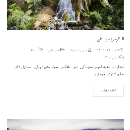
الیگودرز-لرستان
اسفند 22, 1401
مدیریت سایت
نمایندگی
لرستان
بدون دیدگاه
آبشار آب سفید آدرس نمایندگی: تلفن: تلفکس: همراه: مدیر اجرایی: مسئول دفتر:
خانم گلنوش جوادزرین
ادامه مطلب