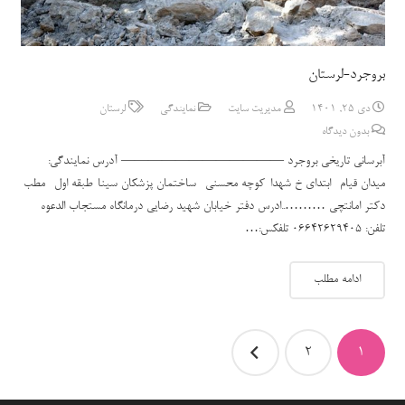
بروجرد-لرستان
دی 25, 1401
مدیریت سایت
نمایندگی
لرستان
بدون دیدگاه
آبرسانی تاریخی بروجرد ———————————— آدرس نمایندگی:
میدان قیام -ابتدای خ شهدا-کوچه محسنی- ساختمان پزشکان سینا-طبقه اول -مطب
دکتر امانتچی ………..ادرس دفتر خیابان شهید رضایی درمانگاه مستجاب الدعوه
تلفن: 06642629405 تلفکس:…
ادامه مطلب
صفحه‌بندی
2
1
نوشته‌ها