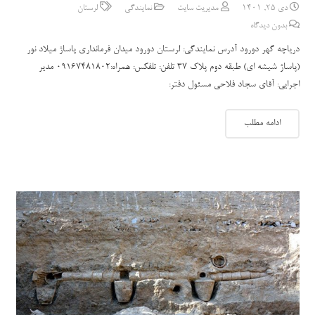
دی 25, 1401
مدیریت سایت
نمایندگی
لرستان
بدون دیدگاه
دریاچه گهر دورود آدرس نمایندگی: لرستان دورود میدان فرمانداری پاساژ میلاد نور
(پاساژ شیشه ای) طبقه دوم پلاک 37 تلفن: تلفکس: همراه:09167481802 مدیر
اجرایی: آقای سجاد فلاحی مسئول دفتر:
ادامه مطلب