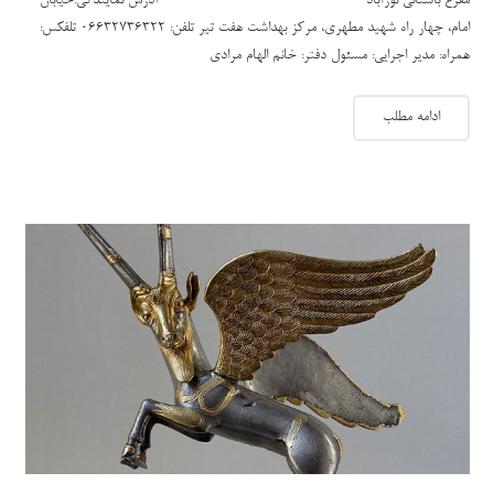
مفرغ باستانی نورآباد ———————————— آدرس نمایندگی:خیابان
امام، چهار راه شهید مطهری، مرکز بهداشت هفت تیر تلفن: 06632736322 تلفکس:
همراه: مدیر اجرایی: مسئول دفتر: خانم الهام مرادی
ادامه مطلب