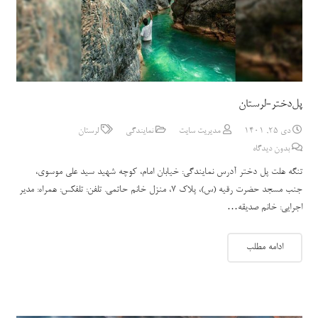
پل‌دختر-لرستان
دی 25, 1401
مدیریت سایت
نمایندگی
لرستان
بدون دیدگاه
تنگه هلت پل دختر آدرس نمایندگی: خیابان امام، کوچه شهید سید علی موسوی،
جنب مسجد حضرت رقیه (س)، پلاک 7، منزل خانم حاتمی. تلفن: تلفکس: همراه: مدیر
اجرایی: خانم صدیقه…
ادامه مطلب