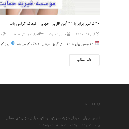
۲۰ نوامبر برابر با ۲۹ آبان #روز_جهانی_کودک گرامی باد.
آبان 29, 1397
مدیریت سایت
اخبار نمایندگی ها
,
خبر
۲۰ نوامبر برابر با ۲۹ آبان #روز_جهانی_کودک گرامی باد.
روز کود
ادامه مطلب
ارتباط با ما
آدرس: تهران- خیابان شهید مطهری- ابتدای خیابان سهروردی شمالی –
بن بست بیشه – پلاک 10، طبقه اول، واحد 2