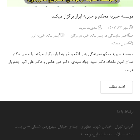
موسسه خیریه محکم و خیریه ابرار برگزار میکند
مهر 23, 1403
مدیریت سایت
اخبار نمایندگی ها
,
بندر لنگه
,
خبر
,
هرمزگان
بندر لنگه
,
خیریه ابرار
بدون دیدگاه
موسسه خیریه محکم نمایندگی بندر لنگه و خیریه ابرار برگزار میکند: با حضور دکتر
صلاح الدین دلشاد، دکتر سید جواد سیدی، دکتر علی عالمی و دکتر علی اکبر جعفریان
در…
ادامه مطلب
ارتباط با ما
آدرس: تهران- خیابان شهید مطهری- ابتدای خیابان سهروردی شمالی – بن بست
بیشه – پلاک 10، طبقه اول، واحد 2