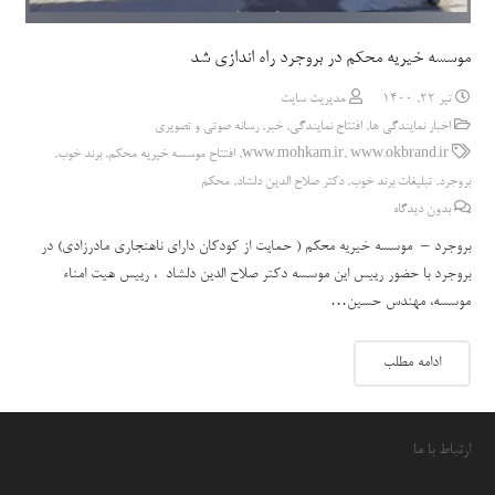
موسسه خیریه محکم در بروجرد راه اندازی شد
تیر 22, 1400
مدیریت سایت
اخبار نمایندگی ها
,
افتتاح نمایندگی
,
خبر
,
رسانه صوتی و تصویری
www.okbrand.ir
,
www.mohkam.ir
,
افتتاح موسسه خیریه محکم
,
برند خوب
,
بروجرد
,
تبلیغات برند خوب
,
دکتر صلاح الدین دلشاد
,
محکم
بدون دیدگاه
بروجرد – موسسه خیریه محکم ( حمایت از کودکان دارای ناهنجاری مادرزادی) در
بروجرد با حضور رییس این موسسه دکتر صلاح الدین دلشاد ، رییس هیت امناء
موسسه، مهندس حسین…
ادامه مطلب
ارتباط با ما