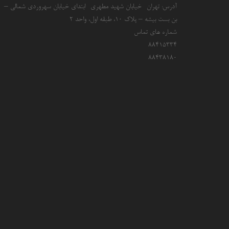
آدرس: تهران- خیابان شهید مطهری- ابتدای خیابان سهروردی شمالی –
بن بست بیشه – پلاک 10، طبقه اول، واحد 2
شماره های تماس
۸۸۴۱۵۳۳۴
۸۸۴۳۸۱۸۰