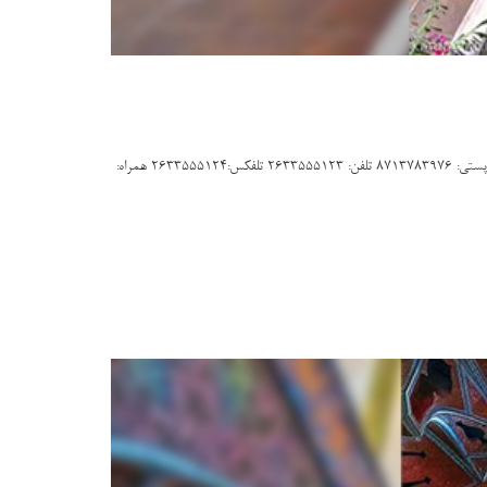
خانه تاریخی تاج کاشان آدرس نمایندگی:کاشان-میدان 15خرداد-خیابان اباذر-ستاد مرکزی دانشگاه علوم پزشکی کاشان-اداره سازمان های مردم نهاد و خیرین سلامت-کدپستی: 8713783976 تلفن: 2633555123 تلفکس:2633555124 همراه: