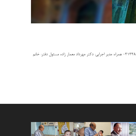
عالی قاپو اصفهان آدرس نمایندگی: خیابان امام خمینی-نرسیده به میدان استقلال-بیمارستان امام حسین(ع) دفتر ریاست تلفن: 03136289033 تلفکس:21داخلی-031338662666 همراه: مدیر اجرایی: دکتر مهرداد معمار زاده مسئول دفتر: خانم