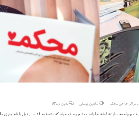
,
مراکز جراحی محکم
شاهین یوسفی
بدون دیدگاه
د خانواده محترم یوسف خواه که متاسفانه 14 سال قبل با ناهنجاری مادرزادی (در رفتگی…