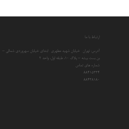
ارتباط با ما
آدرس: تهران- خیابان شهید مطهری- ابتدای خیابان سهروردی شمالی –
بن بست بیشه – پلاک 10، طبقه اول، واحد 2
شماره های تماس
۸۸۴۱۵۳۳۴
۸۸۴۳۸۱۸۰