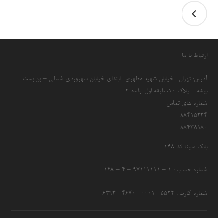
ارتباط با ما
آدرس: تهران- خیابان شهید مطهری- ابتدای خیابان سهروردی شمالی – بن بست
بیشه – پلاک 10، طبقه اول، واحد 2
شماره های تماس
۸۸۴۱۵۳۳۴
۸۸۴۳۸۱۸۰
بانک سینا کد ۱۴۸
شماره حساب : ۱ – ۹۷۱۱۱۱۱۱ – ۴ – ۱۴۸
شماره کارت : ۵۵۲۲ –۰۰۰۱ –۴۶۷۰– ۶۳۹۳