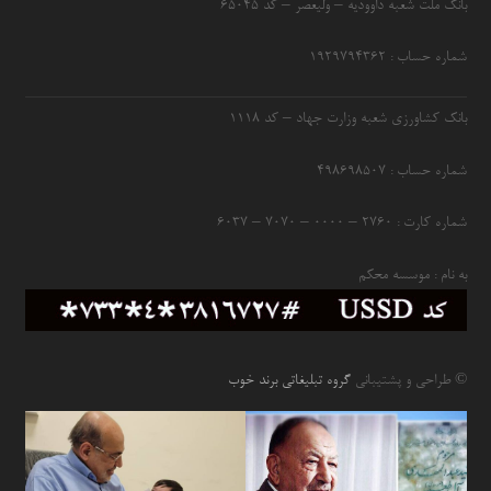
بانک ملت شعبه داوودیه – ولیعصر – کد ۶۵۰۴۵
شماره حساب : ۱۹۲۹۷۹۴۳۶۲
بانک کشاورزی شعبه وزارت جهاد – کد 1118
شماره حساب : ۴۹۸۶۹۸۵۰۷
شماره کارت : ۲۷۶۰ – ۰۰۰۰ – ۷۰۷۰ – ۶۰۳۷
به نام : موسسه محکم
© طراحی و پشتیبانی
گروه تبلیغاتی برند خوب