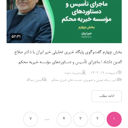
بخش چهارم گفت‌وگوی پایگاه خبری تحلیلی خیر ایران با دکتر صلاح
الدین دلشاد / ماجرای تأسیس و دستاوردهای مؤسسه خیریه محکم
اردیبهشت 17, 1404
مدیریت سایت
خبر
,
رسانه صوتی و تصویری
,
نشست های خبری محکم
بدون دیدگاه
ادامه مطلب
صفحه‌بندی
7
…
4
3
2
1
نوشته‌ها