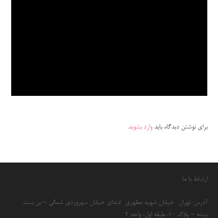
برای نوشتن دیدگاه باید
وارد بشوید
.
ارتباط با ما
آدرس: تهران- خیابان شهید مطهری- ابتدای خیابان سهروردی شمالی – بن بست
بیشه – پلاک 10، طبقه اول، واحد 2