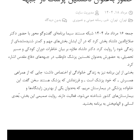
مرداد 18, 1404
مدیریت سایت
تهران
,
تهران
,
خبر
,
رسانه صوتی و تصویری
بدون دیدگاه
جمعه 16 مرداد ماه 1404 شبکه مستند سیما برنامه‌ای گفت‌وگو محور با حضور دکتر
صلاح‌الدین دلشاد پخش کرد که در آن ایشان بخش‌های مهم و کمتر شنیده‌شده‌ای از
زندگی خود را روایت کرد. دکتر دلشاد علاوه بر بیان خاطرات دوران کودکی و مسیر
تحصیلی، به حضورش به‌عنوان نخستین پزشک داوطلب در جبهه‌های دفاع مقدس اشاره
کرد.
بخشی از این برنامه نیز به زندگی خانوادگی او اختصاص داشت؛ جایی که از همراهی
همسرش ـ که خود پزشک است ـ و فرزندانش که پزشک هستند سخن گفت. این
خانواده پزشکی در بیمارستان مریم، که به‌عنوان یکی از بهترین زایشگاه‌ها و
بیمارستان‌های کشور شناخته می‌شود، فعالیت دارند. روایت صمیمی این بخش، بُعدی
انسانی و الهام‌بخش به برنامه بخشید.