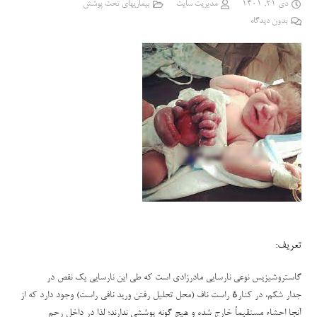
دی 21, 1401
مدیریت سایت
بیماریهای تحت پوشش
بدون دیدگاه
تعریف:
گاستروشیزیس
نوعی نارسایی مادرزادی است که طی این نارسایی یک نقص در
جدار شکم، در کنارهٔ راست ناف (محل تحلیل رفتن ورید نافی راست) وجود دارد که از
آنجا احشاء مستقیماً خارج شده و هیچ گونه پوششی ندارند؛ لذا در داخل رحم