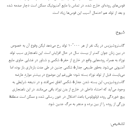
قوس‌های روده‌ای خارج شده، در تماس با مایع آمنیوتیک ممکن است دچار صدمه شده
و بعد از تولد هم احتمال آسیب این قوس‌ها زیاد است.
شیوع:
گاستروشیزیس در یک نفر از هر ۱۰٬۰۰۰ تولد رخ می‌دهد لیکن وقوع آن به خصوص
در بین زنان جوان کمتر از بیست سال در حال افزایش است. این ناهنجاری سبب تولد
نوزاد به همراه روده‌هایی واقع در خارج از حفرهٔ شکمی و شناور در غشایی حاوی مایع
آمنیونی می‌شود. به‌طور طبیعی جدارهٔ شکمی جنین در طی مدت بارداری باز بوده اما
می‌بایست قبل از تولد نوزاد بسته شود؛ علی‌رغم این موضوع در بیشتر مواردِ عارضه
گاستروشیزیس، این بسته شدن جدارهٔ شکمی اتفاق نمی‌افتد و در نتیجه شرایطی به
وجود می‌آید که احشاء داخلی در خارج از بدن نوزاد باقی می‌مانند. در این ناهنجاری
پیچ خوردگی روده (ولوولوس) باعث اختلال در خون رسانی شده و ممکن است منطقهٔ
بزرگی از روده را از بین برده و منجر به مرگ جنین شود.
تشخیص: