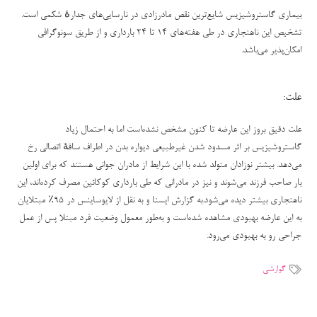
بیماری گاستروشیزیس شایع‌ترین نقص مادرزادی در نارسایی‌های جدارهٔ شکمی است.
تشخیص این ناهنجاری در طی هفته‌های ۱۴ تا ۲۴ بارداری و از طریق سونوگرافی
امکان‌پذیر می‌باشد.
علت:
علت دقیق بروز این عارضه تا کنون مشخص نشده‌است اما به احتمال زیاد
گاستروشیزیس بر اثر مسدود شدن غیرطبیعی دیواره بدن در اطراف ساقهٔ اتصالی رخ
می‌دهد. بیشتر نوزادان متولد شده با این شرایط از مادران جوانی هستند که برای اولین
بار صاحب فرزند می‌شوند و نیز در مادرانی که طی بارداری کوکائین مصرف کرده‌اند، این
ناهنجاری بیشتر دیده می‌شود.به گزارش ایسنا و به نقل از لایوساینس در ۹۵٪ مبتلایان
به این عارضه بهبودی مشاهده شده‌است و به‌طور معمول وضعیت فرد مبتلا پس از عمل
جراحی رو به بهبودی می‌رود.
گوارشی