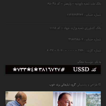
بانک ملت شعبه داوودیه – ولیعصر – کد ۶۵۰۴۵
شماره حساب : ۱۹۲۹۷۹۴۳۶۲
بانک کشاورزی شعبه وزارت جهاد – کد 1118
شماره حساب : ۴۹۸۶۹۸۵۰۷
شماره کارت : ۲۷۶۰ – ۰۰۰۰ – ۷۰۷۰ – ۶۰۳۷
به نام : موسسه محکم
© طراحی و پشتیبانی
گروه تبلیغاتی برند خوب