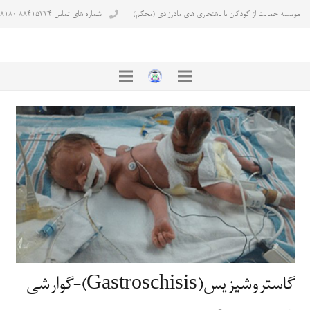
موسسه حمایت از کودکان با ناهنجاری های مادرزادی (محکم)
شماره های تماس ۸۸۴۱۵۳۳۴ ۸۸۴۳۸۱۸۰
گاستروشیزیس(Gastroschisis)-گوارشی