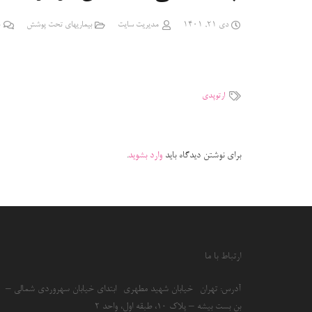
دی 21, 1401
مدیریت سایت
بیماریهای تحت پوشش
ارتوپدی
برای نوشتن دیدگاه باید
وارد بشوید
.
ارتباط با ما
آدرس: تهران- خیابان شهید مطهری- ابتدای خیابان سهروردی شمالی –
بن بست بیشه – پلاک 10، طبقه اول، واحد 2