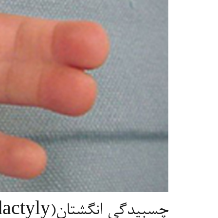
چسبیدگی انگشتان(Syndactyly)-ارتوپدی