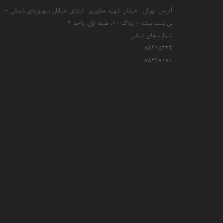
آدرس: تهران- خیابان شهید مطهری- ابتدای خیابان سهروردی شمالی –
بن بست بیشه – پلاک 10، طبقه اول، واحد 2
شماره های تماس
۸۸۴۱۵۳۳۴
۸۸۴۳۸۱۸۰