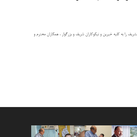
الشریف را به کلیه خیرین و نیکوکاران شریف و بزرگوار ، همکاران محترم و