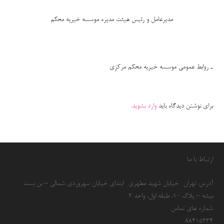
مدیرعامل و رئیس هیئت مدیره موسسه خیریه محکم
ـ روابط عمومی موسسه خیریه محکم مرکزی
برای نوشتن دیدگاه باید
وارد بشوید
.
ارتباط با ما
آدرس: تهران- خیابان شهید مطهری- ابتدای خیابان سهروردی شمالی – بن بست
بیشه – پلاک 10، طبقه اول، واحد 2
شماره های تماس
۸۸۴۱۵۳۳۴