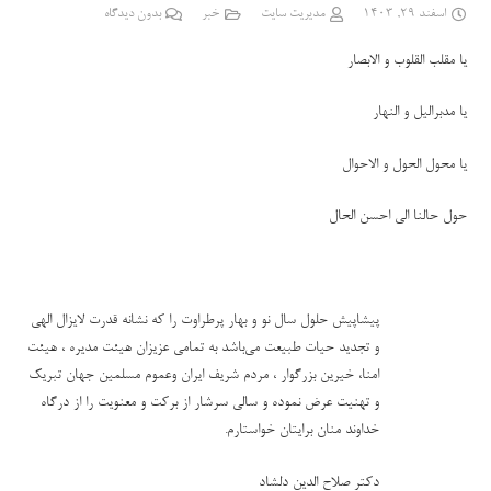
اسفند 29, 1403
مدیریت سایت
خبر
بدون دیدگاه
یا مقلب القلوب و الابصار
یا مدبرالیل و النهار
یا محول الحول و الاحوال
حول حالنا الی احسن الحال
پیشاپیش حلول سال نو و بهار پرطراوت را که نشانه قدرت لایزال الهی
و تجدید حیات طبیعت می‌باشد به تمامی عزیزان هیئت مدیره ، هیئت
امنا، خیرین بزرگوار ، مردم شریف ایران وعموم مسلمین جهان تبریک
و تهنیت عرض نموده و سالی سرشار از برکت و معنویت را از درگاه
خداوند منان برایتان خواستارم.
دکتر صلاح الدین دلشاد