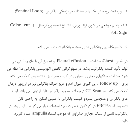
1- لوپ ثابت روده در عکسهای مختلف در نزدیکی پانکراس (
Sentinel Loop
)
2-ا سپاسم موضعی در کلون ترانسورس با اتساع ناحیه پروکزیمال (
Colon cut-
)
off Sign
3- کالسیفکاسیون پانکراس نشان دهنده پانکراتیت مزمن می باشد.
در عکس
Chest
، مشاهده
Pleural effusion
و تطبیق آن با علایم بالینی می
تواند تأئید کننده پانکراتیت باشد. در سونوگرافی کاهش اکوژنیستی پانکراس ملاحظه می
شود. مشاهده سنگهای مجاری صفراوی در کیسه صفرا نیز به تشخیص کمک می کند.
برای
follow up
، پی گیری میزان ادم و مایع اطراف پانکراس نیز در ارزیابی درمان
کمک می کند. در
CT Scan
درجه ادم وحجم پانکراس قابل ارزیابی می باشد.آبسه
های پانکراس و همچنین پسودو کیست پانکراس با سیتی اسکن به راحتی قابل
تشخیص است.
ERCP
در کودکان به ندرت مورد استفاده قرار می گیرد . این روش در
پانکراتیت ناشی از سنگ مجاری صفراوی که موجب انسداد
ampulla
شده کاربرد
دارد.