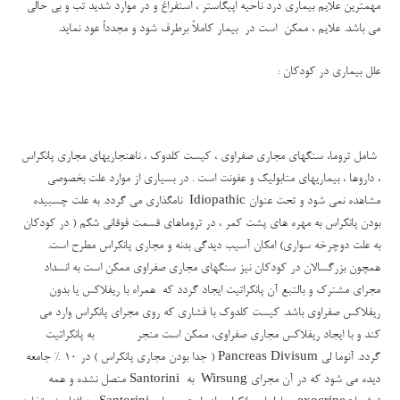
مهمترین علایم بیماری درد ناحیه اپیگاستر ، استفراغ و در موارد شدید تب و بی حالی
می باشد. علایم ، ممکن است در بیمار کاملاً برطرف شود و مجدداً عود نماید.
علل بیماری در کودکان
:
شامل تروما، سنگهای مجاری صفراوی ، کیست کلدوک ، ناهنجاریهای مجاری پانکراس
، داروها ، بیماریهای متابولیک و عفونت است . در بسیاری از موارد علت بخصوصی
مشاهده نمی شود و تحت عنوان
Idiopathic
نامگذاری می گردد. به علت چسبیده
بودن پانکراس به مهره های پشت کمر ، در تروماهای قسمت فوقانی شکم ( در کودکان
به علت دوچرخه سواری) امکان آسیب دیدگی بدنه و مجاری پانکراس مطرح است.
همچون بزرگسالان در کودکان نیز سنگهای مجاری صفراوی ممکن است به انسداد
مجرای مشترک و بالتبع آن پانکراتیت ایجاد گردد که همراه با ریفلاکس یا بدون
ریفلاکس صفراوی باشد. کیست کلدوک با فشاری که روی مجرای پانکراس وارد می
کند و با ایجاد ریفلاکس مجاری صفراوی، ممکن است منجر به پانکراتیت
گردد. آنوما لی
Pancreas Divisum
( جدا بودن مجاری پانکراس ) در 10 % جامعه
دیده می شود که در آن مجرای
Wirsung
به
Santorini
متصل نشده و همه