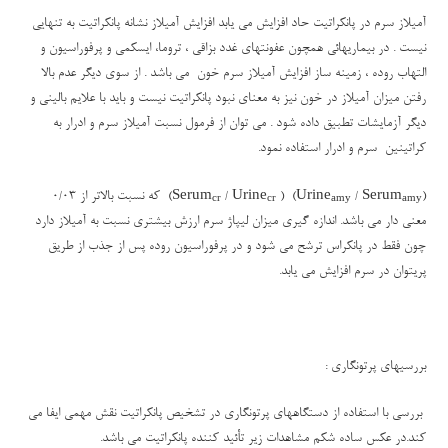
آمیلاز سرم در پانکراتیت حاد افزایش می یابد افزایش آمیلاز نشانه پانکراتیت به تنهایی
نیست . در بیماریهائی همچون عفونتهای غدد بزاقی ، تروما، ایسکمی و پرفوراسیون و
التهاب روده ، زمینه ساز افزایش آمیلاز سرم خون می باشد . از سوی دیگر عدم بالا
رفتن میزان آمیلاز در خون نیز به معنای نبود پانکراتیت نیست و باید با علایم بالینی و
دیگر آزمایشات تطبیق داده شود . می توان از فرمول نسبت آمیلاز سرم و ادرار به
کراتینین سرم و ادرار استفاده نمود.
(Urine
/ Serum
) ( Serum
/ Urine
)
که نسبت بالاتر از
0/03
cr
cr
amy
amy
معنی دار می باشد. اندازه گیری میزان لیپاژ سرم ارزش بیشتری نسبت به آمیلاز دارد
چون فقط در پانکراس ترشح می شود و در پرفوراسیون روده پس از جذب از طریق
پریتوان در سرم افزایش می یابد.
بررسیهای پرتونگاری
:
بررسی با استفاده از دستگاههای پرتونگاری در تشخیص پانکراتیت نقش مهمی ایفا می
کند.در عکس ساده شکم مشاهدات زیر تأئید کننده پانکراتیت می باشد.