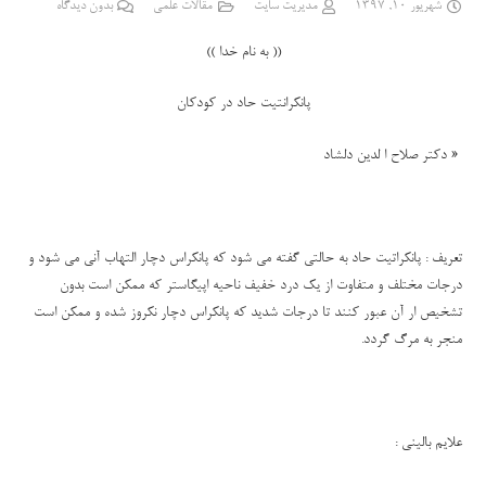
شهریور 10, 1397
مدیریت سایت
مقالات علمی
بدون دیدگاه
(( به نام خدا ))
پانکرانتیت حاد در کودکان
«
دکتر صلاح ا لدین دلشاد
تعریف :
پانکراتیت حاد به حالتی گفته می شود که پانکراس دچار التهاب آنی می شود و
درجات مختلف و متفاوت از یک درد خفیف ناحیه اپیگاستر که ممکن است بدون
تشخیص ار آن عبور کنند تا درجات شدید که پانکراس دچار نکروز شده و ممکن است
منجر به مرگ گردد.
علایم بالینی
: