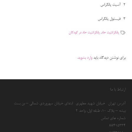
2- آسیت پانکراس
3- فیستول پانکراس
پانکرانتیت حاد
,
پانکرانتیت حاد در کودکان
برای نوشتن دیدگاه باید
وارد بشوید
.
ارتباط با ما
آدرس: تهران- خیابان شهید مطهری- ابتدای خیابان سهروردی شمالی – بن بست
بیشه – پلاک 10، طبقه اول، واحد 2
شماره های تماس
۸۸۴۱۵۳۳۴