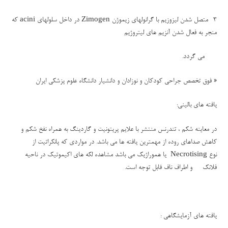
3- متصل شدن لیزوزیم با گرانولهای زیموژن
Zimogen
در داخل سلولهای
acini
که
منجر به فعال شدن آنزیم های لیتروژیم
می گردد.
«
فوق تخصص جراحی کودکان و نوزادان و دانشیار دانشگاه علوم پزشکی ایران
یافته های بالینی:
در معاینه شکم ، تندرنس منتشر با علایم پریتونیت و گاردینگ به همراه نفخ شکم و
کاهش صداهای روده از مهمترین یافته ها می باشد. در مواردی که پانکراتیت از
نوع
Necrotising
یا هموراژیک می باشد مشاهده لکه های اکیموتیک در ناحیه
فلانک و اطراف ناف قابل توجه است.
یافته های آزمایشگاهی :