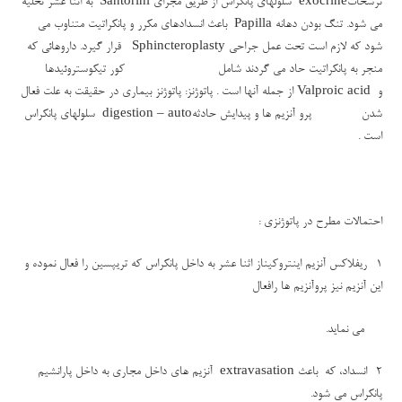
ترشحات
exocrine
سلولهای پانکراس از طریق مجرای
Santorini
به اثنا عشر تخلیه
می شود. تنگ بودن دهانه
Papilla
باعث انسدادهای مکرر و پانکراتیت متناوب می
شود که لازم است تحت عمل جراحی
Sphincteroplasty
قرار گیرد. داروهائی که
منجر به پانکراتیت حاد می گردند شامل کور تیکوستروئیدها
و
Valproic acid
از جمله آنها است . پاتوژنز: پاتوژنز بیماری در حقیقت به علت فعال
شدن پرو آنزیم ها و پیدایش حادثه
auto
–
digestion
سلولهای پانکراس
است .
احتمالات مطرح در پاتوژنزی :
1- ریفلاکس آنزیم اینتروکیناز اثنا عشر به داخل پانکراس که تریپسین را فعال نموده و
این آنزیم نیز پروآنزیم ها رافعال
می نماید.
2- انسداد، که باعث
extravasation
آنزیم های داخل مجاری به داخل پارانشیم
پانکراس می شود.