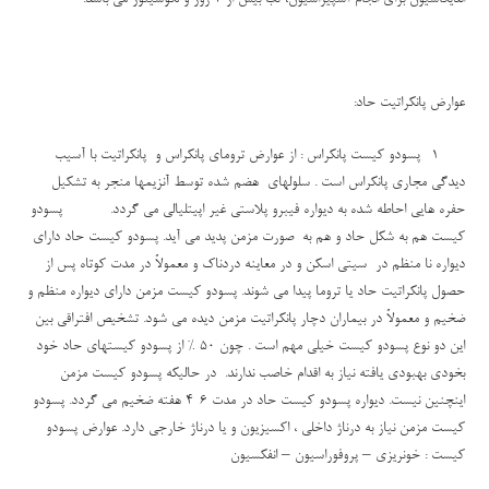
عوارض پانکراتیت حاد:
1- پسودو کیست پانکراس : از عوارض ترومای پانکراس و پانکراتیت با آسیب
دیدگی مجاری پانکراس است . سلولهای هضم شده توسط آنزیمها منجر به تشکیل
حفره هایی احاطه شده به دیواره فیبرو پلاستی غیر اپیتلیالی می گردد. پسودو
کیست هم به شکل حاد و هم به صورت مزمن پدید می آید. پسودو کیست حاد دارای
دیواره نا منظم در سیتی اسکن و در معاینه دردناک و معمولاً در مدت کوتاه پس از
حصول پانکراتیت حاد یا تروما پیدا می شوند. پسودو کیست مزمن دارای دیواره منظم و
ضخیم و معمولاً در بیماران دچار پانکراتیت مزمن دیده می شود. تشخیص افتراقی بین
این دو نوع پسودو کیست خیلی مهم است . چون 50 % از پسودو کیستهای حاد خود
بخودی بهبودی یافته نیاز به اقدام خاصب ندارند. در حالیکه پسودو کیست مزمن
اینچنین نیست. دیواره پسودو کیست حاد در مدت 6-4 هفته ضخیم می گردد. پسودو
کیست مزمن نیاز به درناژ داخلی ، اکسیزیون و یا درناژ خارجی دارد. عوارض پسودو
کیست : خونریزی – پروفوراسیون – انفکسیون