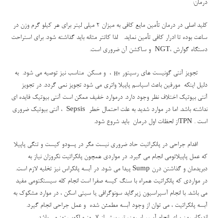
درمان:
کلید اصلی در درمان تأمین مایع کافی به میزان 2 میلی لیتر برای هر کیلو گرم وزن در
ساعت بوده تا ادرار کافی تأمین نماید. لذا کاتتر مثانه باید گذاشته شود. برای استراحت
دستگاه گوارش ،
NGT
و ساکشن آن ضروری است.
تجویز آنتی گونیست های رسپتور
، و مسکن
مناسب نیز توصیه می شود. به
H2
دلیل اینکه مورفین باعث اسپاسم پاپیلا واتری می شود تجویز نمی گردد. در تجویز
آنتی بیوتیک اختلاف نظر وجود دارد. درموارد خفیف ممکن است آنتی بیوتیک فایده ای
نداشته باشد. اما در موارد شدید به علت احتمال خطر
Sepsis
، آنتی بیوتیک ضروری
است .
TPN
از لحظات اول درمان باید شروع شود.
اقدام جراحی در پانکراتیت حاد ضروری نیست مگر در پسودو کیست و تنگی پاپیلا
که عمل پاپیلاتومی انجام می گیرد. در مواردی همچون پانکراتیت نکروزان نیاز به
دبریدمان و گذاشتن درن
Sump
پیدا می شود. در آبسه پانکراس نیز تخلیه لازم است.
در مواردی که پانکراتیت همراه با سنگ کیسه صفرا است انجام کله سیستکتومی مفید
می باشد. با انجام آسپراسیون زیرگاید سونوگرافی یا سیتی اسکن ، در موارد مشکوک به
آبسه پانکراتیت ، می توان از وجود آبسه مطمئن شده و عمل جراحی انجام گیرد.
اندیکاسیون برای انجام آسپیراسیون، تب بیش از 7 روز و لکوسیتوز می باشد.