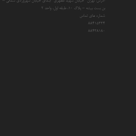
آدرس: تهران- خیابان شهید مطهری- ابتدای خیابان سهروردی شمالی –
بن بست بیشه – پلاک 10، طبقه اول، واحد 2
شماره های تماس
۸۸۴۱۵۳۳۴
۸۸۴۳۸۱۸۰