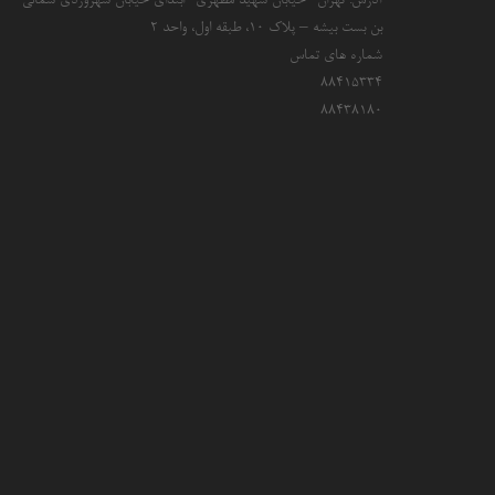
آدرس: تهران- خیابان شهید مطهری- ابتدای خیابان سهروردی شمالی –
بن بست بیشه – پلاک 10، طبقه اول، واحد 2
شماره های تماس
۸۸۴۱۵۳۳۴
۸۸۴۳۸۱۸۰