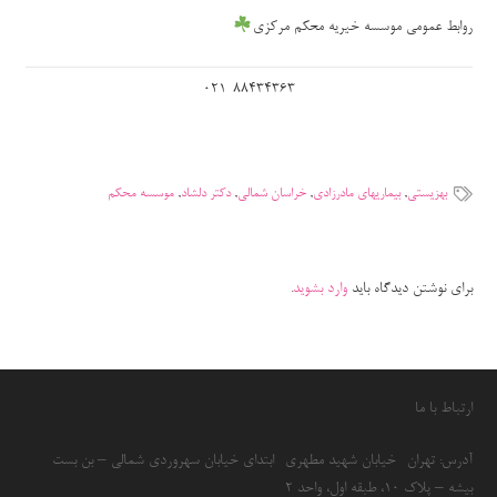
روابط عمومی موسسه خیریه محکم مرکزی
021-88434363
بهزیستی
,
بیماریهای مادرزادی
,
خراسان شمالی
,
دکتر دلشاد
,
موسسه محکم
برای نوشتن دیدگاه باید
وارد بشوید
.
ارتباط با ما
آدرس: تهران- خیابان شهید مطهری- ابتدای خیابان سهروردی شمالی – بن بست
بیشه – پلاک 10، طبقه اول، واحد 2