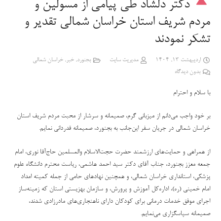
دکتر دلشاد طی پیامی از مسولین و
مردم شریف استان خراسان شمالی تقدیر و
تشکر نمودند
اردیبهشت 13, 1404
مدیریت سایت
بجنورد
,
خبر
,
خراسان شمالی
بدون دیدگاه
با سلام و احترام
بر خود واجب می‌دانم از میزبانی گرم، صمیمانه و سرشار از محبت مردم شریف استان
خراسان شمالی در جریان سفر این‌جانب به بجنورد، صمیمانه قدردانی نمایم.
از همراهی و حمایت‌های ارزشمند حضرت حجت‌الاسلام والمسلمین حاج‌آقا نوری، امام
جمعه معزز بجنورد، جناب آقای دکتر سید احمد هاشمی، ریاست محترم دانشگاه علوم
پزشکی، استانداری خراسان شمالی، و همچنین نهادهای حامی از جمله کمیته امداد
امام خمینی (ره)، اداره‌کل آموزش و پرورش، و سازمان بهزیستی استان که زمینه‌ساز
اجرای موفق خدمات درمانی برای کودکان دارای ناهنجاری‌های مادرزادی شدند،
صمیمانه سپاسگزاری می‌نمایم.