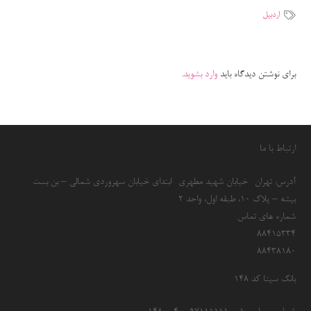
اردبیل
برای نوشتن دیدگاه باید
وارد بشوید
.
ارتباط با ما
آدرس: تهران- خیابان شهید مطهری- ابتدای خیابان سهروردی شمالی – بن بست
بیشه – پلاک 10، طبقه اول، واحد 2
شماره های تماس
۸۸۴۱۵۳۳۴
۸۸۴۳۸۱۸۰
بانک سینا کد ۱۴۸