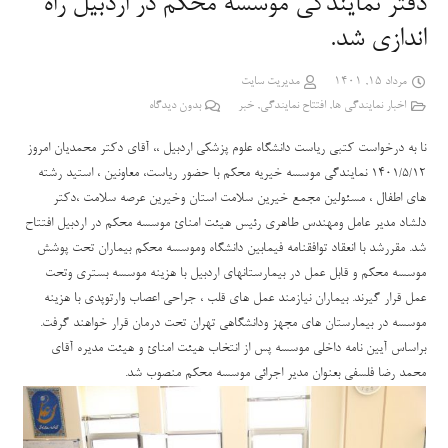
دفتر نمایندگی موسسه محکم در اردبیل راه
اندازی شد.
مرداد 15, 1401
مدیریت سایت
اخبار نمایندگی ها
,
افتتاح نمایندگی
,
خبر
بدون دیدگاه
نا به درخواست کتبی ریاست دانشگاه علوم پزشکی اردبیل ،، آقای دکتر محمدیان امروز
۱۴۰۱/۵/۱۲ نمایندگی موسسه خیریه محکم با حضور ریاست، معاونین ، استید رشته
های اطفال ، مسئولین مجمع خیرین سلامت استان وخیرین عرصه سلامت ،دکتر
دلشاد مدیر عامل ومهندس طاهری رئیس هیئت امنائ موسسه محکم در اردبیل افتتاح
شد. مقررشد با انعقاد توافقنامه فیمابین دانشگاه وموسسه محکم بیماران تحت پوشش
موسسه محکم و قابل عمل در بیمارستانهای اردبیل با هزینه موسسه بستری وتحت
عمل قرار گیرند. بیماران نیازمند عمل های قلب ، جراحی اعصاب وارتوپدی با هزینه
موسسه در بیمارستان های مجهز ودانشگاهی تهران تحت درمان قرار خواهند گرفت.
براساس آیین نامه داخلی موسسه پس از انتخاب هیئت امنائ و هیئت مدیره آقای
محمد رضا فلسفی بعنوان مدیر اجرائی موسسه محکم منصوب شد.