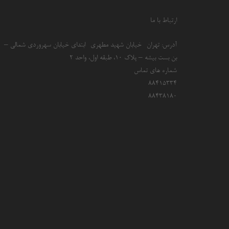
ارتباط با ما
آدرس: تهران- خیابان شهید مطهری- ابتدای خیابان سهروردی شمالی –
بن بست بیشه – پلاک 10، طبقه اول، واحد 2
شماره های تماس
۸۸۴۱۵۳۳۴
۸۸۴۳۸۱۸۰