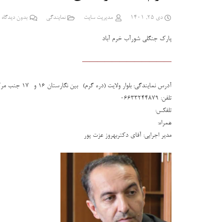
دی 25, 1401
مدیریت سایت
نمایندگی
بدون دیدگاه
پارک جنگلی شورآب خرم آباد
————————————
آدرس نمایندگی: بلوار ولایت (دره گرم) -بین نگارستان 16 و -17 جنب مرکز بهداشت ساختمان اورژانس -مجمع خیرین استان لرستان
تلفن: 06633244879
تلفکس:
همراه:
مدیر اجرایی: آقای دکتربهروز عزت پور