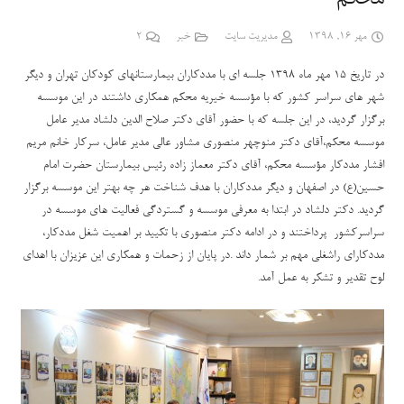
مهر 16, 1398
مدیریت سایت
خبر
2
دیدگاه
در تاریخ 15 مهر ماه 1398 جلسه ای با مددکاران بیمارستانهای کودکان تهران و دیگر
شهر های سراسر کشور که با مؤسسه خیریه محکم همکاری داشتند در این موسسه
برگزار گردید، در این جلسه که با حضور آقای دکتر صلاح الدین دلشاد مدیر عامل
موسسه محکم،آقای دکتر منوچهر منصوری مشاور عالی مدیر عامل، سرکار خانم مریم
افشار مددکار مؤسسه محکم، آقای دکتر معماز زاده رئیس بیمارستان حضرت امام
حسین(ع) در اصفهان و دیگر مددکاران با هدف شناخت هر چه بهتر این موسسه برگزار
گردید. دکتر دلشاد در ابتدا به معرفی موسسه و گستردگی فعالیت های موسسه در
سراسرکشور پرداختند و در ادامه دکتر منصوری با تکیید بر اهمیت شغل مددکار،
مددکارای راشغلی مهم بر شمار داند .در پایان از زحمات و همکاری این عزیزان با اهدای
لوح تقدیر و تشکر به عمل آمد.