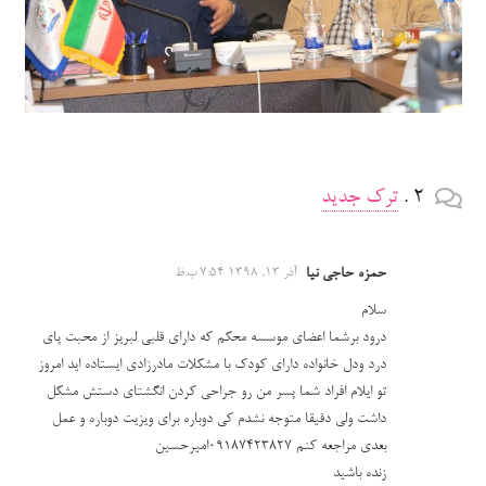
2
.
دیدگاه
ترک جدید
حمزه حاجی نیا
آذر 13, 1398 7:54 ب.ظ
سلام
درود برشما اعضای موسسه محکم که دارای قلبی لبریز از محبت پای
درد ودل خانواده دارای کودک با مشکلات مادرزادی ایستاده اید امروز
تو ایلام افراد شما پسر من رو جراحی کردن انگشتای دستش مشکل
داشت ولی دقیقا متوجه نشدم کی دوباره برای ویزیت دوباره و عمل
بعدی مراجعه کنم 09187423827امیرحسین
زنده باشید