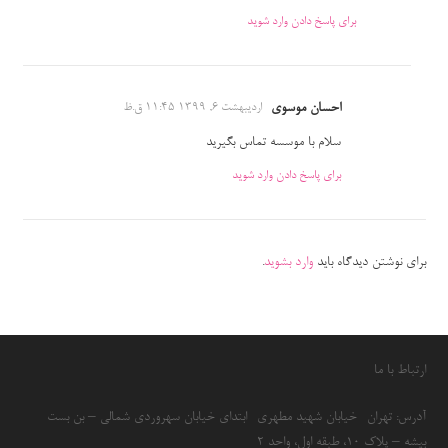
برای پاسخ دادن وارد شوید
احسان موسوی
اردیبهشت 6, 1399 11:45 ق.ظ
سلام با موسسه تماس بگیرید
برای پاسخ دادن وارد شوید
برای نوشتن دیدگاه باید
وارد بشوید
.
ارتباط با ما
آدرس: تهران- خیابان شهید مطهری- ابتدای خیابان سهروردی شمالی – بن بست
بیشه – پلاک 10، طبقه اول، واحد 2