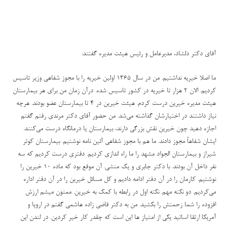
آقای دکتر دلشاد، مدیرعامل و رئیس هیئت مدیره گفتند:
ما اصلا خیریه نداشتیم. من در سال 1365
اولین خیریه را با مجوز شفاهی وزیر تاسیس
کردیم. الان ۲ هزار تا خیریه در کشور تاسیس شده. درآن زمان من برای هر بیمارستان
هیئت مدیره خیرین درست کردم. هیئت خیرین در 4 تا بیمارستان عضو بودند. هرچه
نیاز داشتند در اختیارشان گذاشته می‌شد. من حضور آقای دکتر مرندی رفتم گفتم
اجازه دهید چون خیرین نقش بزرگی دارند، بیمارستان یا درمانگاه درست می‌کنند.
ایشان شفاهاً مجوز دادند. ما هم با مجوز شفاهی آئین نامه نوشتیم. بیمارستان کوثر
شیراز و بیمارستان الجواد مشهد را ما راه اندازی کردیم.
دفتری درست کردیم که سه
نفر داخل آن بودند. با دکتر جابری و یک منشی. آن موقع بود که ماده ۱۰ خیرین را
نوشتیم. کارمان را در آن دفتر ادامه دادیم و کل مسائل خیرین را در آن دفتر اداره
می‌کرديم.
دو نکته مهم. نکته اول در رابطه با کمک به خیرین. ممنون میشم ارزش
افزوده را شما زحمتش را بکشید. من به دکتر قاضی زاده هاشمی گفتم در اروپا و
آمریکا ارتقا اساتید یکی از امتیاز ها این است که چقدر کار خیر کردین. در لندن این