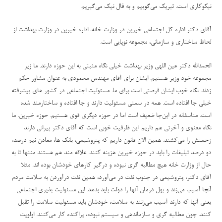
نیکوکاری است‌. تبریک می‌گوییم و به فال نیک می‌گیریم
.
آقای دکتر اداره کل اجتماعی خیرین در وزارت خانه، اداره خیرین در وزارت بهداشت از
لحاظ ساختاری و سازمانی، مجموعه نوپایی است.
الحمدالله دکتر عین اللهی وزیر بهداشت خیلی نگاه مثبتی به این حوزه دارند. ما زیر
مجموعه خود وزیر هستیم. ایشان برای آقای مهندس محمودی به عنوان مشاور حکم
زدند. نگاه خوب ایشان فرصتی است برای ما. مسئولیت اجتماعی در کشور های پیشرفته
خیلی جا افتاده است. همه در سمنی مسئولیت دارند و جا افتاده و ساختارمند شده
است.
متاسفانه در این‌جا ضعیف است اما در حوزه دیگری قوی هستیم. حوزه خیرین. ما
نگاه معنوی و آخرتی هم داریم. این ظرفیت خوبی است که آقای دکتر پیرانی دارند
زحمتش را می‌کشند. همین الان قانون داریم که پتروشیمی، بانک ها، معادن نیم درصد،
دو درصد تبلیغات را باید در حوزه خیرین هزینه کنند. علاقه مند هم هستند منتها تا به
حال از وزارت خانه هیچ مطالبه گری نبوده و درگیر کارهای خودشان بوده اند. مثلا
آقای دکتر، پتروشیمی در جنوب نفت در می‌آورد، همین نفت درآوردن به سلامت مردم
آنجا آسیب می‌زند و پول درمان آنها را دولت باید بدهد. این مسئولیت پذیری اجتماعی
یعنی آنها که دارند آسیب می‌زنند به سلامت، خودشان باید مسئولیت سلامت را تقبل
کنند. چون مطالبه گری و سازماندهی و سیستم نبوده، پراکنده کار می‌کنند. اولویت