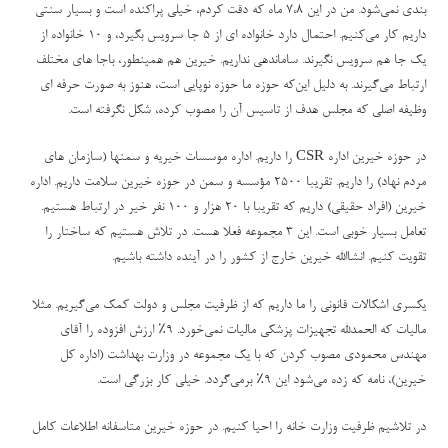
بندی نمی‌شود. من در این ۷،۸ ماه که دقت کردم، خیلی پراکنده است و بسیار سنتی
داریم کار می‌کنیم. احتمال دارد خانواده ای از ۵ جا سرویس بگیرد، و ۱۰ خانواده از
یک جا هم سرویس نگیرند. ساماندهی نداریم. خیرین هم همینطور، باجا های مختلف
ارتباط می‌گیرند. به دلیل این‌که حوزه ما حوزه نوپایی است، هنوز به صورت حرفه ای
وظیفه اصلی که مجلس هدف از تاسیس آن را مصوب کرده، شکل نگرفته است.
در حوزه خیرین اداره
CSR
را داریم. اداره موسسات خیریه و سمنها (سازمان های
مردم نهاد) را داریم. تقریبا ۲۵۰۰ مؤسسه و سمن در حوزه خیرین سلامت داریم. اداره
خیرین (افراد حقیقی) داریم که تقریبا با ۲۰ هزار و ۱۰۰ نفر خیر در ارتباط هستیم.
تعامل بسیار خوبی است. این 3 مجموعه فعلا هست. در تلاش هستیم که ساختار را
تقویت کنیم. انشاالله خیرین خارج از کشور را در آینده داشته باشیم.
یکسری اشکالات قانونی را ما داریم که از ظرفیت مجلس و دولت کمک می‌گیریم. مثلا
مالیات که الحمدلله تجهیزات پزشکی مالیات نمی‌خورد. ۹
٪
ارزش افزوده را آقای
مهندس محمودی مصوب کردن که با یک مجموعه در وزارت بهداشت (اداره کل
خیرین)، نامه که زده می‌شود این ۹
٪
برمی‌گردد. خیلی کار بزرگی است
.
در تلاشیم ظرفیت وزارت خانه را احیا کنیم. در حوزه خیرین متاسفانه اطلاعات کامل