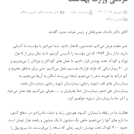
شهریور 15, 1401
مدیریت سایت
خبر
,
نشست های خبری محکم
بدون دیدگاه
آقای دکتر دلشاد، مدیرعامل و رئیس هیئت مدیره گفتند:
خیر مقدم عرض می‌کنم خدمتتون. افتخار دادید. شما دورادور با مؤسسه ما آشنایی
دارید. ما
از سال ۱۳۸۴ که این مؤسسه را تأسیس کردیم، تا به حال بیش از ۸ هزار
نوزاد و کودک تحت پوشش قرار دادیم. ما عمل های کودکان و نوزادان را می‌پذیریم و
در ۳۰ بیمارستانی که طرف قرارداد هستیم، عمل می‌کنیم. حتی برای مناطق محروم و
کم درآمد ما هزینه سفر را می‌دهیم. اینجا می‌رسند اسکان به آن‌ها می‌دهیم. به
بیمارستان های قلب شهید رجایی، بيمارستان شهید رجایی، بیمارستان مفید،
بیمارستان علی اصغر، بیمارستان شفا یحیاییان و … معرفی می‌کنیم. ‌بچه عمل می‌شود
و آخر ماه با بیمارستان تسویه خواهیم کرد
.
فعالیت ما در رابطه با بیماران کمبود هورمون رشد و دیابت مادرزادی در سطح کشور،
ما دارو های آنها را می‌دهیم. ماهی یک میلیون تا یک میلیون و پانصد هزار تومان است.
حدود ۴۰۰ کودک تحت پوشش داریم. زمانی که نسخه را می‌فرستند، ما سریع پول را