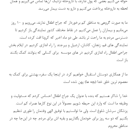
حواله می‌کنیم. بعضی که پول ندارند، با داروخانه نزدیک آن‌ها تماس می‌گیریم و همان
لحظه به داروخانه پرداخت می‌کنیم و دارو به دست بیمار می‌رسد
.
ما به صورت گروهی به مناطق کم برخوردار که جراح اطفال ندارند، می‌رویم و ۱۰ روز
می‌مانیم و بیماران را عمل می‌کنیم. در نقاط مختلف کشور نمایندگی باز کردیم تا
دسترسی مردم به ما راحت تر باشد. طی دو ماه اخیر که کرونا افت کرده است،
نمایندگی های قم، زنجان، کاشان، اردبیل و بیرجند را راه اندازی کردیم. در ایلام بخش
جراحی اطفال راه اندازی کردیم. در های موسسه برای کسانی که بتوانند کمک بکنند
باز است
.
ما از همکاری دوستان استقبال خواهیم کرد. در اینجا یک سفره بهشتی برای کمک به
معصوم ترین خلق خدا (بچه ها) پهن شده است
.
خدا را شاکر هستیم که بنده با عنوان یک جراح اطفال احساس کردم که مسئولیت و
وظیفه ما است که وارد این حیطه شویم. معمولاً در این نوع کارها همراه کم است.
پزشکان سرشان شلوغ است‌. ولی ما توانستیم با توفیق الهی وقتمان را طوری تنظیم
بکنیم که دو سه روز برای خودمان بگذاریم و بقیه اش برای مردم. چه در این‌جا چه در
مناطق محروم
.