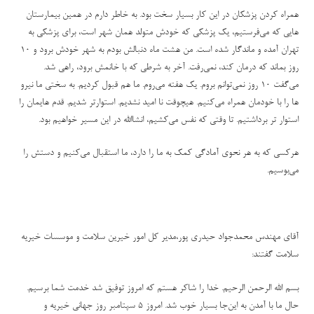
همراه کردن پزشکان در این کار بسیار سخت بود. به خاطر دارم در همین بیمارستان
هایی که می‌فرستیم، یک پزشکی که خودش متولد همان شهر است، برای پزشکی به
تهران آمده و ماندگار شده است. من هشت ماه دنبالش بودم به شهر خودش برود و ۱۰
روز بماند که درمان کند، نمی‌رفت. آخر به شرطی که با خانمش برود، راهی شد.
می‌گفت ۱۰ روز نمی‌توانم بروم. یک هفته می‌روم. ما هم قبول کردیم. به سختی ما نیرو
ها را با خودمان همراه می‌کنیم. هیچوقت نا امید نشدیم. استوارتر شدیم. قدم هایمان را
استوار تر برداشتیم. تا وقتی که نفس می‌کشیم، انشاالله در این مسیر خواهیم بود
.
هرکسی که به هر نحوی آمادگی کمک به ما را دارد، ما استقبال می‌کنیم و دستش را
می‌بوسیم.
آقای مهندس محمدجواد حیدری پور،مدیر کل امور خیرین سلامت و موسسات خیریه
سلامت گفتند:
بسم الله الرحمن الرحیم. خدا را شاکر هستم که امروز توفیق شد خدمت شما برسیم.
حال ما با آمدن به این‌جا بسیار خوب شد. امروز ۵ سپتامبر روز جهانی خیریه و