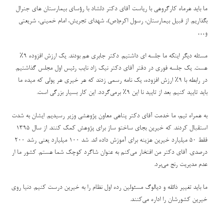
ما باید هرماه کارگروهی با ریاست آقای دکتر دلشاد با رؤسای بیمارستان های جنرال
بگذاریم. از قبیل بیمارستان، رسول اکرم(ص)، شهدای تجریش، امام خمینی، شریعتی
و…
مسئله دیگر اینکه ما جلسه ای داشتیم. دکتر جابری هم بودند. یک ارزش افزوده ۹
٪
هست. یک جلسه فوری در دفتر آقای دکتر نیک زاد نایب رئیس اول مجلس گذاشتیم.
در رابطه با ۹
٪
ارزش افزوده، یک نامه رسمی زدند که هر خیری هر پولی که میده ما
باید تایید کنیم. بعد از تایید نا این ۹
٪
برمی‌گردد. این کار بسیار بزرگی است
.
به همراه تیم، ما خدمت آقای دکتر پناهی معاون پژوهشی وزیر رسیدیم. ایشان به شدت
استقبال کردند. که خیرین بجای ساختو ساز برای پژوهش کمک کنند. از سال ۱۳۹۵
فقط ۵۰ میلیارد خیرین هزینه برای آموزش داده اند. شد ۱۰۰ میلیارد یعنی رشد ۲۰۰
درصدی.
آقای دکتر من افتخار می‌کنم به عنوان شاگرد کوچک شما هستم. کشور ما ار
عدم مدیریت رنج می‌برد
.
ما باید تغییر ذائقه و دیالوگ مسئولین رده اول نظام را به خیرین درست کنیم. دنیا روی
خیرین کشورشان را اداره می‌کنند
.