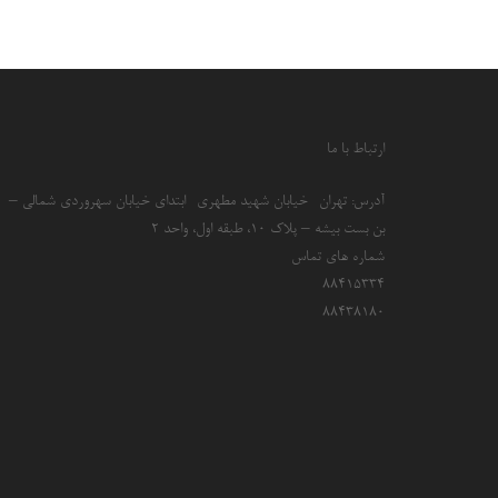
ارتباط با ما
آدرس: تهران- خیابان شهید مطهری- ابتدای خیابان سهروردی شمالی –
بن بست بیشه – پلاک 10، طبقه اول، واحد 2
شماره های تماس
۸۸۴۱۵۳۳۴
۸۸۴۳۸۱۸۰