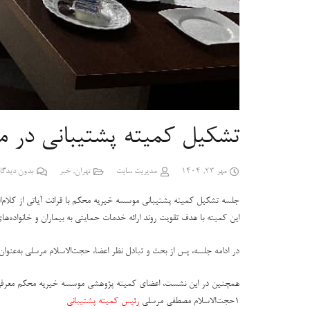
تشکیل کمیته پشتیبانی در 
مهر 23, 1404
مدیریت سایت
تهران
,
خبر
بدون دیدگاه
جلسه تشکیل کمیته پشتیبانی موسسه خیریه محکم با قرائت آیاتی از کلام‌
این کمیته با هدف تقویت روند ارائه خدمات حمایتی به بیماران و خانواده‌ه
در ادامه جلسه، پس از بحث و تبادل نظر اعضا،
حجت‌الاسلام مرسلی
به‌عنوا
همچنین در این نشست، اعضای
کمیته پژوهشی موسسه خیریه محکم
معرفی 
1
حجت‌الاسلام مصطفی مرسلی
رئیس کمیته پشتیبانی