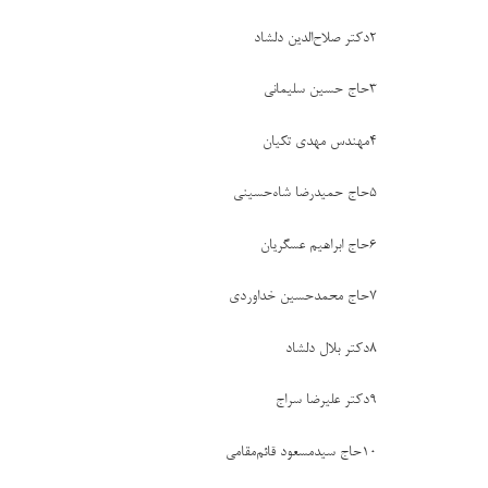
2
دکتر صلاح‌الدین دلشاد
3
حاج حسین سلیمانی
4
مهندس مهدی تکیان
5
حاج حمیدرضا شاه‌حسینی
6
حاج ابراهیم عسگریان
7
حاج محمدحسین خداوردی
8
دکتر بلال دلشاد
9
دکتر علیرضا سراج
10
حاج سیدمسعود قائم‌مقامی