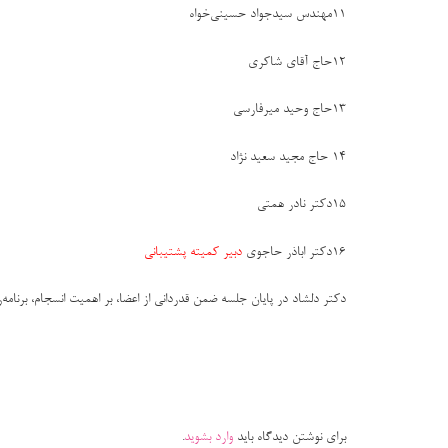
11
مهندس سیدجواد حسینی‌خواه
12
حاج آقای شاکری
13
حاج وحید میرفارسی
14 حاج مجید سعید نژاد
15
دکتر نادر همتی
16
دکتر اباذر حاجوی
دبیر کمیته پشتیبانی
دکتر دلشاد در پایان جلسه ضمن قدردانی از اعضا، بر اهمیت انسجام، برنام
برای نوشتن دیدگاه باید
وارد بشوید
.