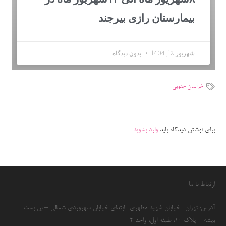
بیمارستان رازی بیرجند
شهریور 12, 1404
بدون دیدگاه
خراسان جنوبی
برای نوشتن دیدگاه باید
وارد بشوید
.
ارتباط با ما
آدرس: تهران- خیابان شهید مطهری- ابتدای خیابان سهروردی شمالی – بن بست
بیشه – پلاک 10، طبقه اول، واحد 2