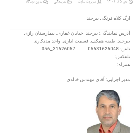
دی 25, 1401
مدیریت سایت
نمایندگی
بدون دیدگاه
ارگ کلاه فرنگی بیرجند
آدرس نمایندگی: بیرجند. خیابان غفاری. بیمارستان رازی
بیرجند. طبقه همکف. قسمت اداری. واحد مددکاری
تلفن: 05631626048
056_31626057
تلفکس:
همراه:
مدیر اجرایی: آقای مهندس خالدی