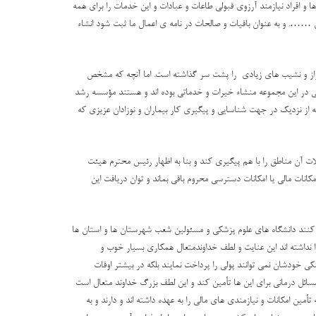
ا و افراد نیازمند آرزوی قبولی طاعات و عبادات و این خدمات را برای همه
ان ……. و به عنوان باقیات و صالحات در نامه ی اعمال ما ثبت شود انشاء
ولد از سال 1384 فعالیت خودش را آغاز کرد، و در طول این مدت فراز و نشیب های زیادی را پشت سر گذاشته است. اما آنچه که مشخص
ی در این مجموعه منشاء خیرات و خدماتی بوده اند و هستند مؤسسه رشد
ده است و در واقع بدین وسیله از نزدیک در جهت شناسایی و پیگیری کار بیماران و نوزادان عزیزی که
ت آن مناطق را با هم پیگیری کند و بنا به اظهار رئیس محترم هیئت
کانات مالی یا امکانات دسترسی محروم باقی بماند و توان دریافت این
 کنند دانشگاه های علوم پزشکی و مسئولین شعب شهرستان ها و استان ها
ا نداشته اند این عنایت و لطف خداوندمتعال همکاری بسیار خوب و
ی خودشان نمی توانند پولی را پرداخت نمایند بلکه در بیشتر اوقات
مسائل درمانی برای این ها تأمین کند و این لطف بزرگ خداوند متعال است
ن امکانات و نیازمندی های مالی را به عهده داشته اند و دارند و به