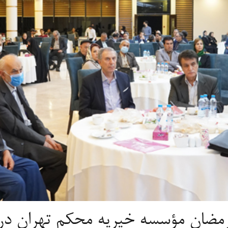
ؤسسه خیریه محکم تهران در 7 اردیبهشت 401