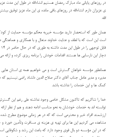
در روزهای پایانی ماه مبارک رمضان هستیم انشاءالله در طول این مدت عزیزا
ی عزیزان دارم. انشاءالله در روزهای باقی مانده ی این ماه عزیز توفیق ب
الله.
است این است که با لطف و عنایت خداوند متعال و با همکاری و هماهنگی 
ق
دچار این نارسایی ها هستند اقدامات خودش را برنامه ریزی کرده و ارائه می 
همانطور مؤسسه خواهان گسترش است و می خواهیم همه ی استان هایی که بیم
مدیره و مدیر عامل جناب آقای دکتر صلاح الدین دلشاد راضی نیستیم که در م
کمک ها و این خدمات را نداشته باشد.
خدا را شاکریم که تاکنون مشکل خاصی وجود نداشته علی رغم این گسترش ب
توانسته اند به خدمات خودشان به نحو مناسب ادامه دهند و هم از نظر ارائ
ارزشمند افراد خیر و محترمی است که که در هر زمانی موضوع مطرح شده امکا
مشاهده می کردیم این ها برای تهیه ی هزینه ی مسافرت وتأمین خورد و خورا
که در این مؤسسه دو بال قوی وجود دارد که باعث این رشد و شکوفایی است ی