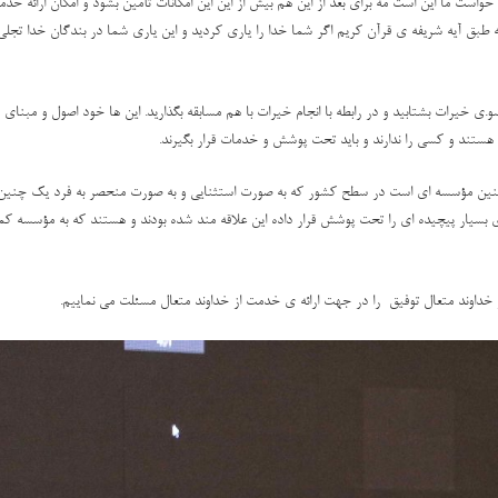
واست ما این است مه برای بعد از این هم بیش از این این امکانات تأمین بشود و امکان ارائه خ
بق آیه شریفه ی قرآن کریم اگر شما خدا را یاری کردید و این یاری شما در بندگان خدا تجلی 
سو.ی خیرات بشتابید و در رابطه با انجام خیرات با هم مسابقه بگذارید. این ها خود اصول و
هستند و کسی را ندارند و باید تحت پوشش و خدمات قرار بگیرند.
مچنین مؤسسه ای است در سطح کشور که به صورت استثنایی و به صورت منحصر به فرد یک چنین ک
 بسیار پیچیده ای را تحت پوشش قرار داده این علاقه مند شده بودند و هستند که به مؤسسه کمک
خداوند متعال توفیق را در جهت ارائه ی خدمت از خداوند متعال مسئلت می نماییم.