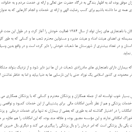
ن موفق بوده اند به اظهار بندگی به درگاه حضرت حق تعالی و ارائه ی خدمت مردم و به خانواده ه
یشتری همه ی ما داشته باشیم برای کسب رضایت الهی و ارائه ی خدمات و انجام کارهایی که به عنو
همان طور که استحضار دارید مؤسسه خیریه محکم مؤسسه حمایت از کودکان با ناهنجاری های زمان ت
صمیمانه ی اعضای هیئت امناء و هیئت مدیره و مسئولین محترم شعب ها و کسانی که به طور کل
ابل توجهی را در طول این مدت داشته به طوری که در حال حاضر در 14 استان و در تعداد بیشتری از شهرستان ها شعبات خودش را دایر کر
نماید.
اران دارای ناهنجاری های مادرزادی شعبات در ان ها نیز دایر شود و از نزدیک بتواند مشکلا
حدوده ی کشور اسلامی یک نوزاد حتی با این نارسایی ها به دنیا بیاید و اما به خاطر نداشتن ام
سیار خوب توانسته اند از جمله همکاران و پزشکان محترم و کسانی که با پزشکان همکاری می
ه خدمات پزشکی و هم از نظر تأمین امکانات مالی برای پشتیبانی از این خدمات کمبود و نواقصی ر
نات را در اختیار گذاشته اند به طوری که بعضی از بیماران نه تنها برای خدمات درمانی و پزشک
ک امکاناتی ندارند و این مؤسسه مجبور بوده و علاقه مند بوده که این امکانات را هم علاوه بر 
کی بال پزشکی است که امر درمان را و بال پزشکی را پیگیری می کند و دیگری بال خیرین که تأمی