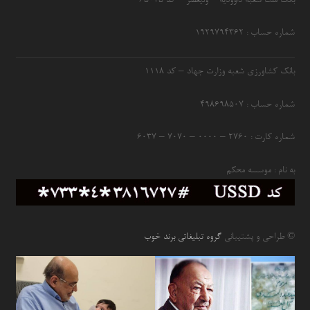
بانک ملت شعبه داوودیه – ولیعصر – کد ۶۵۰۴۵
شماره حساب : ۱۹۲۹۷۹۴۳۶۲
بانک کشاورزی شعبه وزارت جهاد – کد 1118
شماره حساب : ۴۹۸۶۹۸۵۰۷
شماره کارت : ۲۷۶۰ – ۰۰۰۰ – ۷۰۷۰ – ۶۰۳۷
به نام : موسسه محکم
© طراحی و پشتیبانی
گروه تبلیغاتی برند خوب