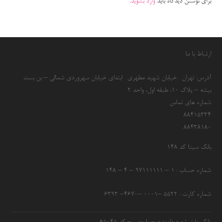
برای نوشتن دیدگاه باید
وارد بشوید
.
ارتباط با ما
آدرس: تهران- خیابان شهید مطهری- ابتدای خیابان سهروردی شمالی – بن بست
بیشه – پلاک 10، طبقه اول، واحد 2
شماره های تماس
۸۸۴۱۵۳۳۴
۸۸۴۳۸۱۸۰
بانک سینا کد ۱۴۸
شماره حساب : ۱ – ۹۷۱۱۱۱۱۱ – ۴ – ۱۴۸
شماره کارت : ۵۵۲۲ –۰۰۰۱ –۴۶۷۰– ۶۳۹۳