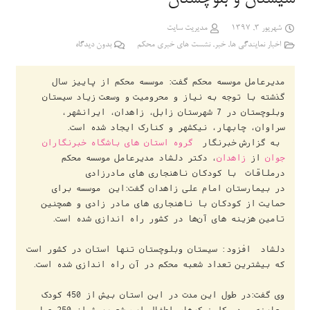
شهریور 3, 1397
مدیریت سایت
اخبار نمایندگی ها
,
خبر
,
نشست های خبری محکم
بدون دیدگاه
مدیرعامل موسسه محکم گفت: موسسه محکم از پاییز سال 
گذشته با توجه به نیاز و محرومیت و وسعت زیاد سیستان 
وبلوچستان در 7 شهرستان زابل، زاهدان، ایرانشهر، 
 به گزارش خبرنگار  
گروه استان های
باشگاه خبرنگاران 
جوان
 از 
زاهدان
، دکتر دلشاد مدیرعامل موسسه محکم 
درملاقات  با کودکان ناهنجاری های مادرزادی 
در 
بیمارستان امام علی زاهدان
 گفت:این  موسسه برای 
حمایت از کودکان با ناهنجاری های مادر زادی و همچنین 
دلشاد  افزود:
 سیستان وبلوچستان
 تنها استان در کشور است 
که بیشترین تعداد شعبه محکم در آن راه اندازی شده است.

وی گفت:در طول این مدت در این استان بیش از 450 کودک 
معاینه و در کلینیک های اطفال این شعب بیش از 250 عمل 