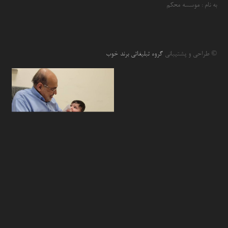
به نام : موسسه محکم
© طراحی و پشتیبانی
گروه تبلیغاتی برند خوب