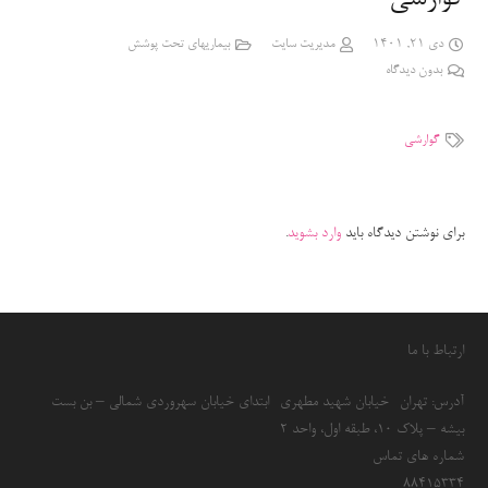
دی 21, 1401
مدیریت سایت
بیماریهای تحت پوشش
بدون دیدگاه
گوارشی
برای نوشتن دیدگاه باید
وارد بشوید
.
ارتباط با ما
آدرس: تهران- خیابان شهید مطهری- ابتدای خیابان سهروردی شمالی – بن بست
بیشه – پلاک 10، طبقه اول، واحد 2
شماره های تماس
۸۸۴۱۵۳۳۴