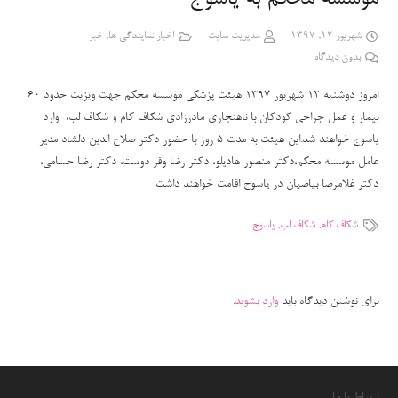
شهریور 12, 1397
مدیریت سایت
اخبار نمایندگی ها
,
خبر
بدون دیدگاه
امروز دوشنبه 12 شهریور 1397 هیئت پزشکی موسسه محکم جهت ویزیت حدود 60
بیمار و عمل جراحی کودکان با ناهنجاری مادرزادی شکاف کام و شکاف لب، وارد
یاسوج خواهند شد.این هیئت به مدت 5 روز با حضور دکتر صلاح الدین دلشاد مدیر
عامل موسسه محکم،دکتر منصور هادیلو، دکتر رضا وقر دوست، دکتر رضا حسامی،
دکتر غلامرضا بیاضیان در یاسوج اقامت خواهند داشت.
شکاف کام
,
شکاف لب
,
یاسوج
برای نوشتن دیدگاه باید
وارد بشوید
.
ارتباط با ما