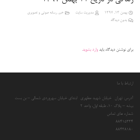
بهمن 13, 1397
مدیریت سایت
خبر
,
رسانه صوتی و تصویری
بدون دیدگاه
برای نوشتن دیدگاه باید
وارد بشوید
.
ارتباط با ما
آدرس: تهران- خیابان شهید مطهری- ابتدای خیابان سهروردی شمالی – بن بست
بیشه – پلاک 10، طبقه اول، واحد 2
شماره های تماس
۸۸۴۱۵۳۳۴
۸۸۴۳۸۱۸۰